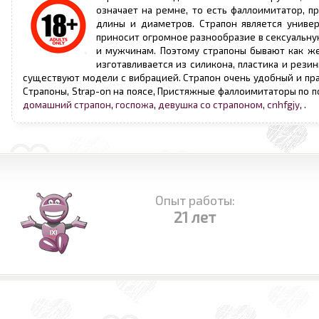
означает на ремне, то есть фаллоимитатор, п
длины и диаметров. Страпон является униве
приносит огромное разнообразие в сексуальну
и мужчинам. Поэтому страпоны бывают как же
изготавливается из силикона, пластика и рез
существуют модели с вибрацией. Страпон очень удобный и пра
Страпоны, Strap-on на поясе, Пристяжные фаллоимитаторы по 
домашний страпон
,
госпожа
,
девушка со страпоном
,
cnhfgjy
,
.
Опыт работы:
21 лет