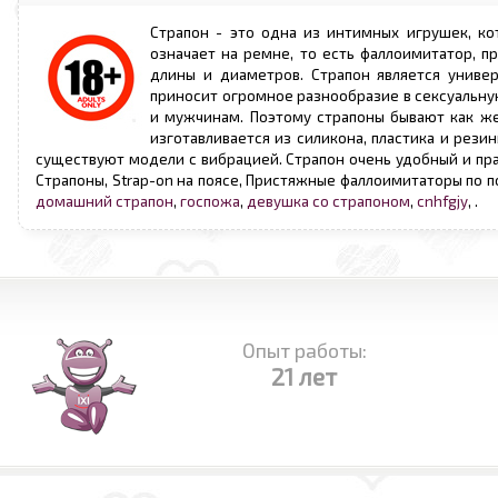
Страпон - это одна из интимных игрушек, ко
означает на ремне, то есть фаллоимитатор, п
длины и диаметров. Страпон является униве
приносит огромное разнообразие в сексуальну
и мужчинам. Поэтому страпоны бывают как же
изготавливается из силикона, пластика и рез
существуют модели с вибрацией. Страпон очень удобный и пра
Страпоны, Strap-on на поясе, Пристяжные фаллоимитаторы по 
домашний страпон
,
госпожа
,
девушка со страпоном
,
cnhfgjy
,
.
Опыт работы:
21 лет