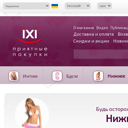
О магазине
Видео
Публикац
Доставка и оплата
Возв
Скидки и акции
Новин
Интим
Бдсм
Нижнее
Будь осторо
Нижн