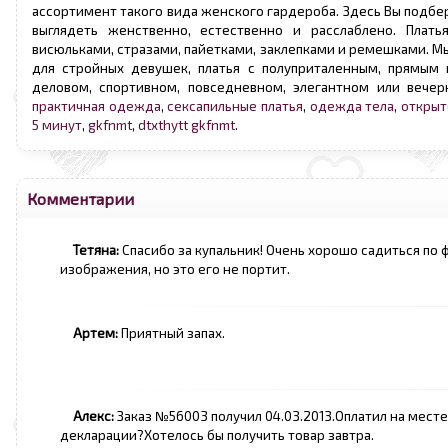
ассортимент такого вида женского гардероба. Здесь Вы подбер
выглядеть женственно, естественно и расслаблено. Плать
висюльками, стразами, пайетками, заклепками и ремешками. Мы
для стройных девушек, платья с полуприталенным, прямым 
деловом, спортивном, повседневном, элегантном или вечер
практичная одежда
,
сексапильные платья
,
одежда тела
,
открыт
5 минут
,
gkfnmt
,
dtxthytt gkfnmt
.
Комментарии
Тетяна:
Спасибо за купальник! Очень хорошо садиться по 
изображения, но это его не портит.
Артем:
Приятный запах.
Алекс:
Заказ №56003 получил 04.03.2013.Оплатил на мест
декларации?Хотелось бы получить товар завтра.