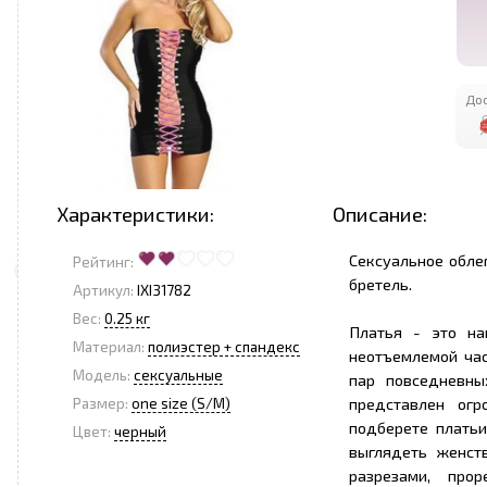
Дос
Характеристики:
Описание:
Сексуальное обле
Рейтинг:
бретель.
Артикул:
IXI31782
Вес:
0.25 кг
Платья - это на
Материал:
полиэстер + спандекс
неотъемлемой ча
Модель:
сексуальные
пар повседневны
представлен огр
Размер:
one size (S/M)
подберете платьи
Цвет:
черный
выглядеть женст
разрезами, прор