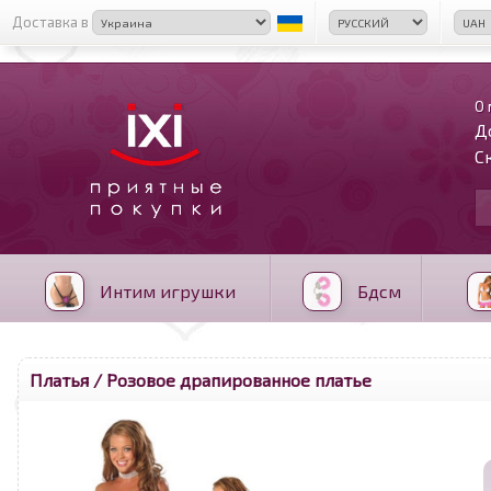
Доставка в
О 
Д
С
Интим игрушки
Бдсм
Платья
/ Розовое драпированное платье