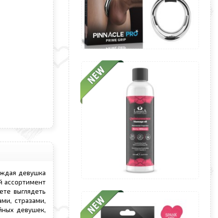
аждая девушка
й ассортимент
ете выглядеть
ми, стразами,
йных девушек,