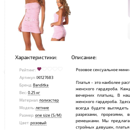
Характеристики:
Описание:
Розовое сексуальное мини-
Рейтинг:
Артикул:
IXI127683
Платья - это наиболее ра
Бренд:
Banditka
женского гардероба. Каж
<
>
Вес:
0.25 кг
вечерних платьиц. В на
Материал:
полиэстер
женского гардероба. Здес
всегда будете выглядеть
Модель:
летние
разрезами, прорезями, 
Размер:
one size (S/M)
ремешками. Мы предлага
Цвет:
розовый
стройных девушек, платья