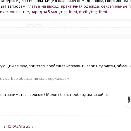
одберите для себя платьице в классическом, деловом, спортивном,
овым запросам:
платье на выход
,
практичная одежда
,
сексапильные п
сическое платье
,
наряд за 5 минут
,
gkfnmt
,
dtxthytt gkfnmt
.
вующий заказу, при этом пообещав исправить свои недочеты, обман
kiev.ua. Все обещания мы сдерживаем.
е и заниматься сексом? Может быть необходим какой-то
↓
ПОКАЗАТЬ 25
↓