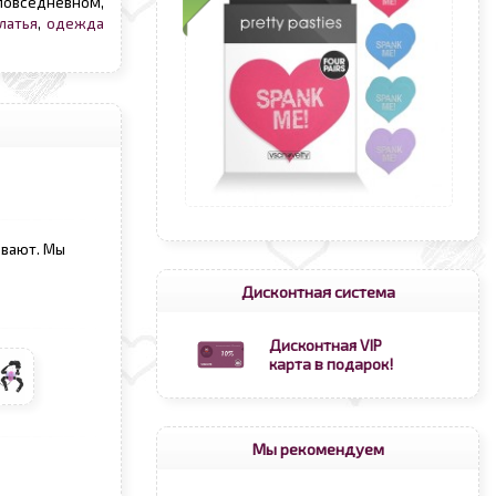
 повседневном,
латья
,
одежда
ывают. Мы
Дисконтная система
Дисконтная VIP
карта в подарок!
Мы рекомендуем