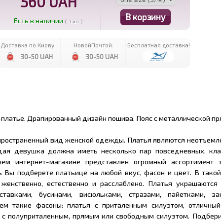
560 UAH
Есть в наличии
(~1 шт.)
Доставка по Киеву:
НовойПочтой:
Бесплатная доставка!
30-50 UAH
30-50 UAH
платье. Драпированный дизайн пошива. Пояс с металлической пр
спространенный вид женской одежды. Платья являются неотъемл
дая девушка должна иметь несколько пар повседневных, кла
шем интернет-магазине представлен огромный ассортимент 
ь Вы подберете платьице на любой вкус, фасон и цвет. В тако
 женственно, естественно и расслаблено. Платья украшаются
вставками, бусинами, висюльками, стразами, пайетками, з
ем такие фасоны: платья с приталенным силуэтом, отличны
 с полуприталенным, прямым или свободным силуэтом. Подбери