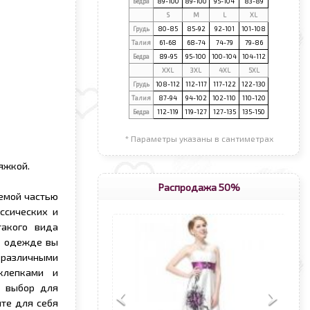
Бедра
89-100
89-100
95-104
83-89
S
М
L
XL
Грудь
80-85
85-92
92-101
101-108
Талия
61-68
68-74
74-79
79-86
Бедра
89-95
95-100
100-104
104-112
XXL
3XL
4XL
5XL
Грудь
108-112
112-117
117-122
122-130
Талия
87-94
94-102
102-110
110-120
Бедра
112-119
119-127
127-135
135-150
* Параметры указаны в сантиметрах
яжкой.
Распродажа 50%
емой частью
ссических и
такого вида
й одежде вы
 различными
аклепками и
й выбор для
те для себя