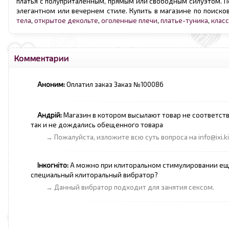
платья с полуприталенным, прямым или свободным силуэтом. П
элегантном или вечернем стиле. Купить в магазине по поиск
тела
,
открытое декольте
,
оголенные плечи
,
платье-туника
,
клас
Комментарии
Аноним:
Оплатил заказ Заказ №100086
Андрій:
Магазин в котором высылают товар не соответст
так и не дождались обещенного товара
→ Пожалуйста, изложите всю суть вопроса на info@ixi.
Інкогніто:
А можно при клиторальном стимулировании ещ
специальный клиторальный вибратор?
→ Данный вибратор подходит для занятия сексом.