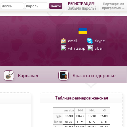
РЕГИСТРАЦИЯ!
Партнерская
программа →
Забыли пароль?
email
skype
whatsapp
viber
Карнавал
Красота и здоровье
Таблица размеров женская
one size
S/M
M/L
XS
Грудь
80-98
80-92
85-101
77-80
Талия
61-78
61-74
69-79
57-61