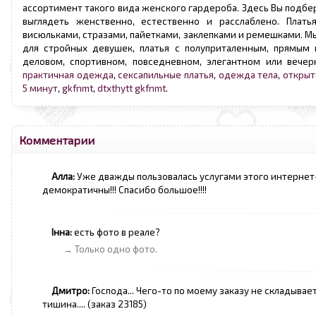
ассортимент такого вида женского гардероба. Здесь Вы подбер
выглядеть женственно, естественно и расслаблено. Плать
висюльками, стразами, пайетками, заклепками и ремешками. Мы
для стройных девушек, платья с полуприталенным, прямым 
деловом, спортивном, повседневном, элегантном или вечер
практичная одежда
,
сексапильные платья
,
одежда тела
,
открыт
5 минут
,
gkfnmt
,
dtxthytt gkfnmt
.
Комментарии
Алла:
Уже дважды пользовалась услугами этого интернет-ма
демократичны!!! Спасибо большое!!!!
Інна:
есть фото в реале?
→ Только одно фото.
Дмитро:
Господа... Чего-то по моему заказу не складыва
тишина.... (заказ 23185)