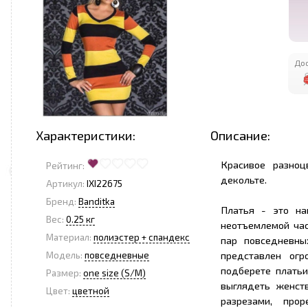
Дос
Характеристики:
Описание:
Красивое разноц
Рейтинг:
декольте.
Артикул:
IXI22675
Бренд:
Banditka
Платья - это на
Вес:
0.25 кг
неотъемлемой ча
Материал:
полиэстер + спандекс
пар повседневны
представлен огр
Модель:
повседневные
подберете платьи
Размер:
one size (S/M)
выглядеть женст
Цвет:
цветной
разрезами, прор