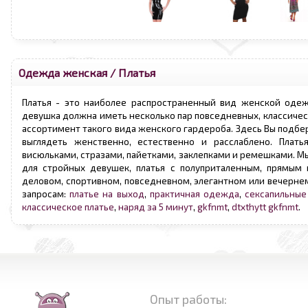
Одежда женская
/
Платья
Платья - это наиболее распространенный вид женской оде
девушка должна иметь несколько пар повседневных, классичес
ассортимент такого вида женского гардероба. Здесь Вы подбер
выглядеть женственно, естественно и расслаблено. Плать
висюльками, стразами, пайетками, заклепками и ремешками. Мы
для стройных девушек, платья с полуприталенным, прямым 
деловом, спортивном, повседневном, элегантном или вечернем 
запросам:
платье на выход
,
практичная одежда
,
сексапильные
классическое платье
,
наряд за 5 минут
,
gkfnmt
,
dtxthytt gkfnmt
.
Опыт работы: