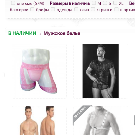
Размеры в наличии:
Ве
one size (S/M)
M
S
XL
боксерки
брифы
одежда
слип
стринги
шортик
В НАЛИЧИИ
→ Мужское белье
<
>