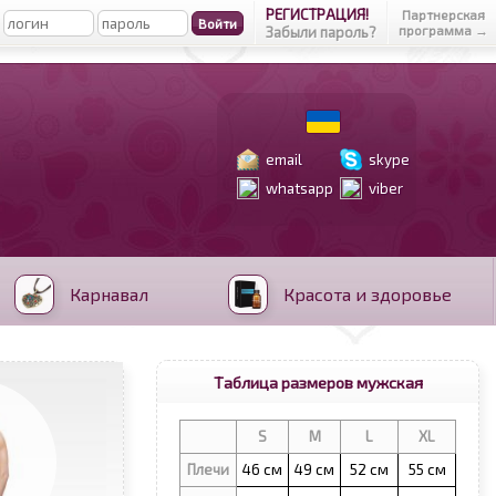
РЕГИСТРАЦИЯ!
Партнерская
программа →
Забыли пароль?
email
skype
whatsapp
viber
Карнавал
Красота и здоровье
Таблица размеров мужская
S
M
L
XL
Плечи
46 см
49 см
52 см
55 см