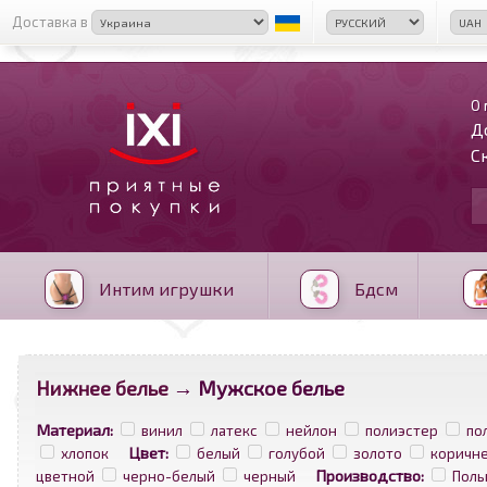
Доставка в
О 
Д
С
Интим игрушки
Бдсм
Нижнее белье
→ Мужское белье
Материал:
винил
латекс
нейлон
полиэстер
по
Цвет:
хлопок
белый
голубой
золото
коричн
Производство:
цветной
черно-белый
черный
Поль