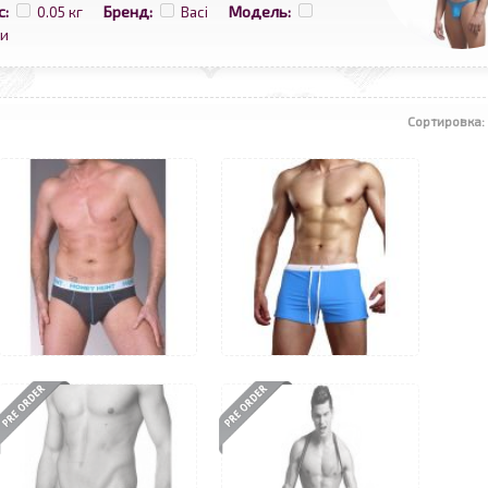
с:
Бренд:
Модель:
0.05 кг
Baci
и
Сортировка