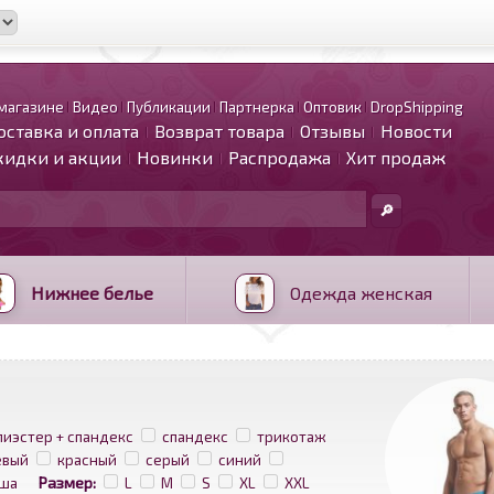
магазине
Видео
Публикации
Партнерка
Оптовик
DropShipping
оставка и оплата
Возврат товара
Отзывы
Новости
кидки и акции
Новинки
Распродажа
Хит продаж
Нижнее белье
Одежда женская
лиэстер + спандекс
спандекс
трикотаж
евый
красный
серый
синий
Размер:
ша
L
M
S
XL
XXL