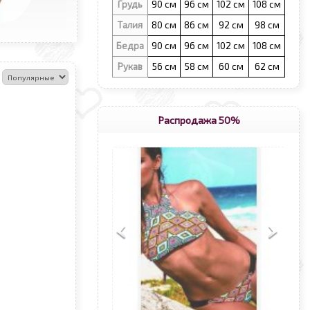
Грудь
90 см
96 см
102 см
108 см
Талия
80 см
86 см
92 см
98 см
Бедра
90 см
96 см
102 см
108 см
Рукав
56 см
58 см
60 см
62 см
:
Распродажа 50%