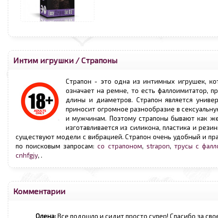
Интим игрушки
/
Страпоны
Страпон - это одна из интимных игрушек, ко
означает на ремне, то есть фаллоимитатор, п
длины и диаметров. Страпон является униве
приносит огромное разнообразие в сексуальну
и мужчинам. Поэтому страпоны бывают как же
изготавливается из силикона, пластика и рез
существуют модели с вибрацией. Страпон очень удобный и пра
по поисковым запросам:
со страпоном
,
strapon
,
трусы с фалл
cnhfgjy
,
.
Комментарии
Олена:
Все подошло и сидит просто супер! Спасибо за св