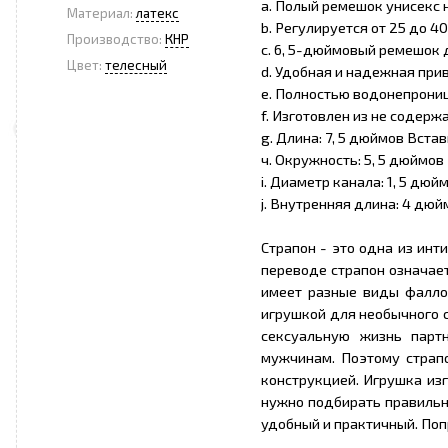
a. Полый ремешок унисекс н
Материал:
латекс
b. Регулируется от 25 до 
Производство:
КНР
c. 6, 5-дюймовый ремешок 
Цвет:
телесный
d. Удобная и надежная при
e. Полностью водонепрони
f. Изготовлен из не содерж
g. Длина: 7, 5 дюймов Вста
ч. Окружность: 5, 5 дюймов
i. Диаметр канала: 1, 5 дюй
j. Внутренняя длина: 4 дюй
Страпон - это одна из инт
переводе страпон означает
имеет разные виды фаллос
игрушкой для необычного с
сексуальную жизнь парт
мужчинам. Поэтому страпо
конструкцией. Игрушка изг
нужно подбирать правильн
удобный и практичный. Поп