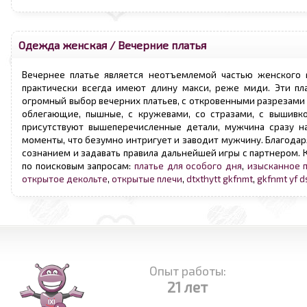
Одежда женская
/
Вечерние платья
Вечернее платье является неотъемлемой частью женского г
практически всегда имеют длину макси, реже миди. Эти пл
огромный выбор вечерних платьев, с откровенными разрезами н
облегающие, пышные, с кружевами, со стразами, с вышивко
присутствуют вышеперечисленные детали, мужчина сразу н
моменты, что безумно интригует и заводит мужчину. Благода
сознанием и задавать правила дальнейшей игры с партнером. К
по поисковым запросам:
платье для особого дня
,
изысканное 
открытое декольте
,
открытые плечи
,
dtxthytt gkfnmt
,
gkfnmt yf ds
Опыт работы:
21 лет