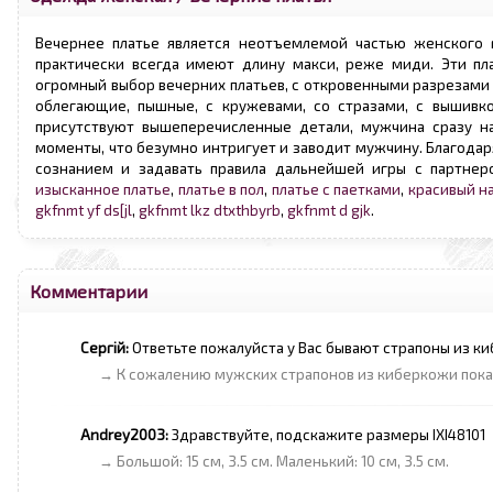
Вечернее платье является неотъемлемой частью женского г
практически всегда имеют длину макси, реже миди. Эти пл
огромный выбор вечерних платьев, с откровенными разрезами н
облегающие, пышные, с кружевами, со стразами, с вышивко
присутствуют вышеперечисленные детали, мужчина сразу н
моменты, что безумно интригует и заводит мужчину. Благода
сознанием и задавать правила дальнейшей игры с партнер
изысканное платье
,
платье в пол
,
платье с паетками
,
красивый н
gkfnmt yf ds[jl
,
gkfnmt lkz dtxthbyrb
,
gkfnmt d gjk
.
Комментарии
Сергій:
Ответьте пожалуйста у Вас бывают страпоны из к
→ К сожалению мужских страпонов из киберкожи пока 
Andrey2003:
Здравствуйте, подскажите размеры IXI48101
→ Большой: 15 см, 3.5 см. Маленький: 10 см, 3.5 см.