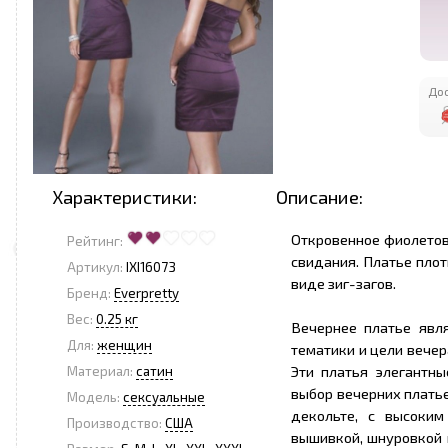
Дос
Характеристики:
Описание:
Откровенное фиолетов
Рейтинг:
свидания. Платье плот
Артикул:
IXI16073
виде зиг-загов.
Бренд:
Everpretty
Вес:
0.25 кг
Вечернее платье явл
Для:
женщин
тематики и цели вечер
Эти платья элегантны
Материал:
сатин
выбор вечерних платье
Модель:
сексуальные
декольте, с высоким
Производство:
США
вышивкой, шнуровкой и