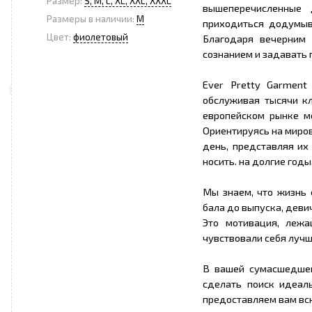
Размер:
S, M, L, XL, XXL, XXXL
вышеперечисленные 
Размеры в наличии:
M
приходиться додумыв
Цвет:
фиолетовый
Благодаря вечерним
сознанием и задавать 
Ever Pretty Garment
обслуживая тысячи к
европейском рынке м
Ориентируясь на миро
день, представляя их
носить. на долгие годы
Мы знаем, что жизнь
бала до выпуска, деви
Это мотивация, леж
чувствовали себя лучш
В вашей сумасшедшей
сделать поиск идеал
предоставляем вам вс