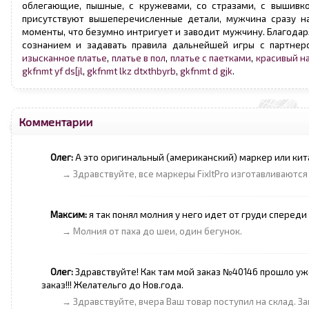
облегающие, пышные, с кружевами, со стразами, с вышивко
присутствуют вышеперечисленные детали, мужчина сразу н
моменты, что безумно интригует и заводит мужчину. Благода
сознанием и задавать правила дальнейшей игры с партнер
изысканное платье
,
платье в пол
,
платье с паетками
,
красивый н
gkfnmt yf ds[jl
,
gkfnmt lkz dtxthbyrb
,
gkfnmt d gjk
.
Комментарии
Олег:
А это оригинальный (американский) маркер или ки
→ Здравствуйте, все маркеры FixItPro изготавливаютс
Максим:
я так понял молния у него идет от груди сперед
→ Молния от паха до шеи, один бегунок.
Олег:
Здравствуйте! Как там мой заказ №40146 прошло уже 
заказ!!! Желательго до Нов.года.
→ Здравствуйте, вчера Ваш товар поступил на склад. З