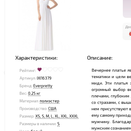
Дос
Характеристики:
Описание:
Вечернее платье я
Рейтинг:
тематики и цели в
Артикул:
IXI16379
миди. Эти платья 
Бренд:
Everpretty
огромный выбор ве
Вес:
0.25 кг
плечами, глубоким
Материал:
полиэстер
со стразами, с выш
нем присутствуют 
Производство:
США
ему самому приход
Размер:
XS, S, M, L, XL, XXL, XXXL
мужчину. Благода
Размеры в наличии:
S
мужским сознанием 