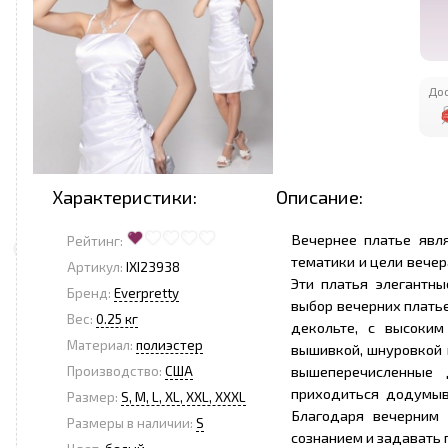
Дос
Характеристики:
Описание:
Вечернее платье явл
Рейтинг:
тематики и цели вечер
Артикул:
IXI23938
Эти платья элегантны
Бренд:
Everpretty
выбор вечерних платье
Вес:
0.25 кг
декольте, с высоким
Материал:
полиэстер
вышивкой, шнуровкой и
вышеперечисленные 
Производство:
США
приходиться додумыв
Размер:
S, M, L, XL, XXL, XXXL
Благодаря вечерним
Размеры в наличии:
S
сознанием и задавать 