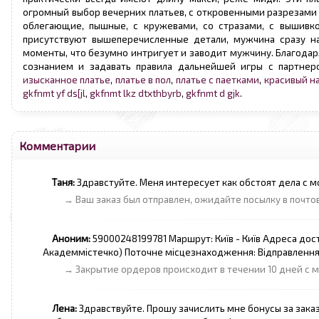
огромный выбор вечерних платьев, с откровенными разрезами н
облегающие, пышные, с кружевами, со стразами, с вышивко
присутствуют вышеперечисленные детали, мужчина сразу н
моменты, что безумно интригует и заводит мужчину. Благода
сознанием и задавать правила дальнейшей игры с партнер
изысканное платье
,
платье в пол
,
платье с паетками
,
красивый н
gkfnmt yf ds[jl
,
gkfnmt lkz dtxthbyrb
,
gkfnmt d gjk
.
Комментарии
Таня:
Здравстуйте. Меня интересует как обстоят дела с 
→ Ваш заказ был отправлен, ожидайте посылку в почт
Аноним:
59000248199781 Маршрут: Київ - Київ Адреса доста
Академмістечко) Поточне місцезнаходження: Відправлення о
→ Закрытие ордеров происходит в течении 10 дней с 
Лена:
Здравствуйте. Прошу зачислить мне бонусы за заказ