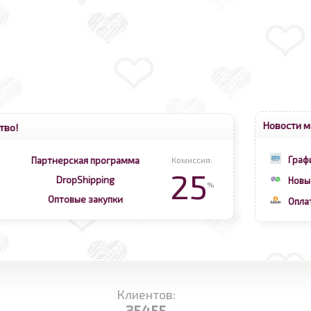
Новости м
тво!
Граф
Партнерская программа
Комиссия:
25
DropShipping
Новы
%
Оптовые закупки
Опла
Клиентов:
35455