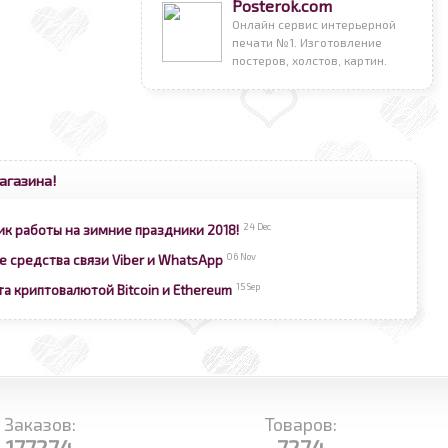
Posterok.com
Онлайн сервис интерьерной
печати №1. Изготовление
постеров, холстов, картин.
агазина!
24 Dec
ик работы на зимние праздники 2018!
06 Nov
е средства связи Viber и WhatsApp
15 Sep
та криптовалютой Bitcoin и Ethereum
Заказов:
Товаров:
177274
7274