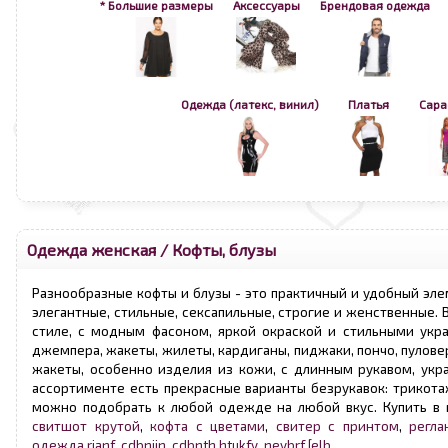
* Большие размеры
Аксессуары
Брендовая одежда
Одежда (латекс, винил)
Платья
Сар
Одежда женская
/
Кофты, блузы
Разнообразные кофты и блузы - это практичный и удобный эле
элегантные, стильные, сексапильные, строгие и женственные.
стиле, с модным фасоном, яркой окраской и стильными укра
джемпера, жакеты, жилеты, кардиганы, пиджаки, пончо, пулове
жакеты, особенно изделия из кожи, с длинным рукавом, укр
ассортименте есть прекрасные варианты безрукавок: трикотаж
можно подобрать к любой одежде на любой вкус. Купить в м
свитшот крутой
,
кофта с цветами
,
свитер с принтом
,
регла
одежда,rjanf
,
cdbnijn
,
cdbnth,htukfy
,
neybrf,[elb
.