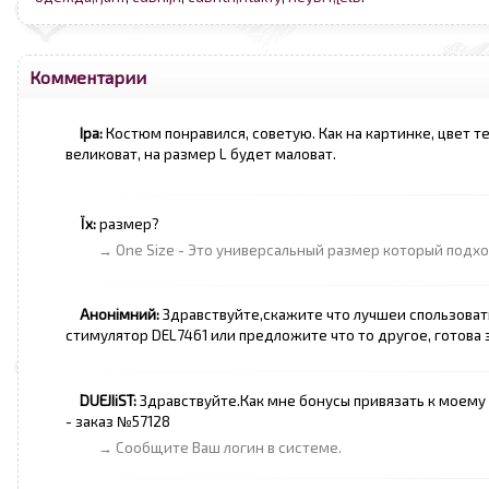
Комментарии
Іра:
Костюм понравился, советую. Как на картинке, цвет т
великоват, на размер L будет маловат.
Їх:
размер?
→ One Size - Это универсальный размер который подхо
Анонімний:
Здравствуйте,скажите что лучшеи спользовать 
стимулятор DEL7461 или предложите что то другое, готова з
DUEJIiST:
Здравствуйте.Как мне бонусы привязать к моему 
- заказ №57128
→ Сообщите Ваш логин в системе.