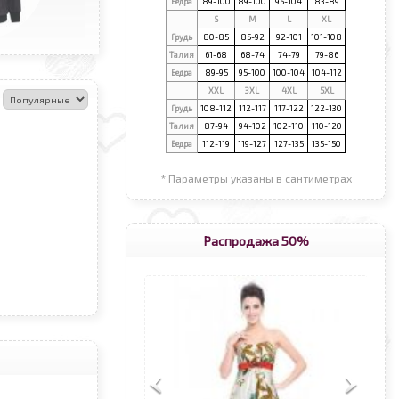
Бедра
89-100
89-100
95-104
83-89
S
М
L
XL
Грудь
80-85
85-92
92-101
101-108
Талия
61-68
68-74
74-79
79-86
Бедра
89-95
95-100
100-104
104-112
XXL
3XL
4XL
5XL
:
Грудь
108-112
112-117
117-122
122-130
Талия
87-94
94-102
102-110
110-120
Бедра
112-119
119-127
127-135
135-150
* Параметры указаны в сантиметрах
Распродажа 50%