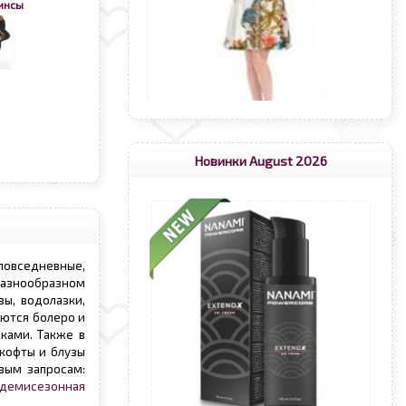
инсы
Новинки August 2026
 повседневные,
 разнообразном
ы, водолазки,
яются болеро и
ками. Также в
 кофты и блузы
вым запросам:
демисезонная