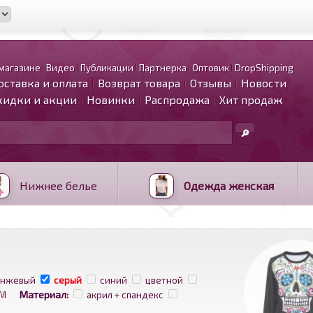
магазине
Видео
Публикации
Партнерка
Оптовик
DropShipping
оставка и оплата
Возврат товара
Отзывы
Новости
кидки и акции
Новинки
Распродажа
Хит продаж
Нижнее белье
Одежда женская
анжевый
серый
синий
цветной
Материал:
M
акрил + спандекс