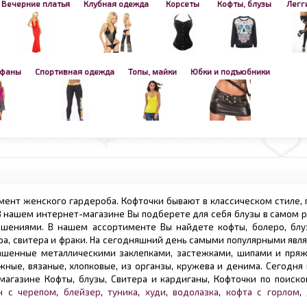
Вечерние платья
Клубная одежда
Корсеты
Кофты, блузы
Легг
афаны
Спортивная одежда
Топы, майки
Юбки и подъюбники
мент женского гардероба. Кофточки бывают в классическом стиле,
 В нашем интернет-магазине Вы подберете для себя блузы в самом
шениями. В нашем ассортименте Вы найдете кофты, болеро, блуз
ра, свитера и фраки. На сегодняшний день самыми популярными явл
ашенные металлическими заклепками, застежками, шипами и пряж
ные, вязаные, хлопковые, из органзы, кружева и денима. Сегодня
агазине Кофты, блузы, Свитера и кардиганы, Кофточки по поиско
н с черепом
,
блейзер
,
туника
,
худи
,
водолазка
,
кофта с горлом
,