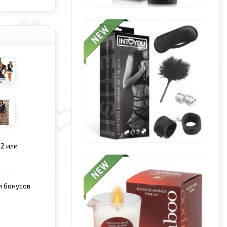
02 или
и бонусов