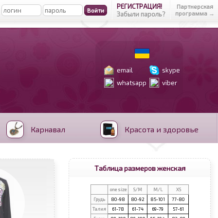
РЕГИСТРАЦИЯ!
Партнерская
программа →
Забыли пароль?
email
skype
whatsapp
viber
Карнавал
Красота и здоровье
Таблица размеров женская
one size
S/M
M/L
XS
Грудь
80-98
80-92
85-101
77-80
Талия
61-78
61-74
69-79
57-61