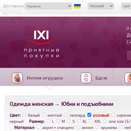
Доставка в
О 
Д
С
Интим игрушки
Бдсм
Одежда женская
→ Юбки и подъюбники
Цвет:
белый
желтый
леопард
розовый
сирене
Размер:
черный
L
M
S
XL
XXL
one size (S
Материал:
акрил + спандекс
винил
кружева
не