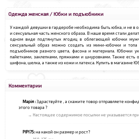
Одежда женская
/
Юбки и подъюбники
У каждой девушки в гардеробе необходима быть юбка, и не в о
и сексуальная часть женского образа. В наше время стали дела
одном виде подтянутых ягодиц в облегающей юбочки мужч
сексуальный образ можно создать из мини-юбочки и топа 
подъюбников разного цвета, фасона и материала. Юбочки ук
пайетками, заклепками, пряжками и шнуровками. Также есть 
шифона, шелка, а также из кожи и латекса. Купить в магазине
Комментарии
Марія :
Здраствуйте , а скажите товор отправляете конфид
этого товара ?
→ Настоящее содержимое посылки не указывается при
РІРІ75:
на какой он размер и рост?