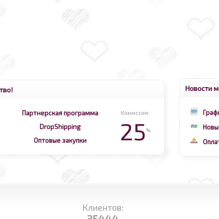
Новости м
тво!
Граф
Партнерская программа
Комиссия:
25
DropShipping
Новы
%
Оптовые закупки
Опла
Клиентов:
35444