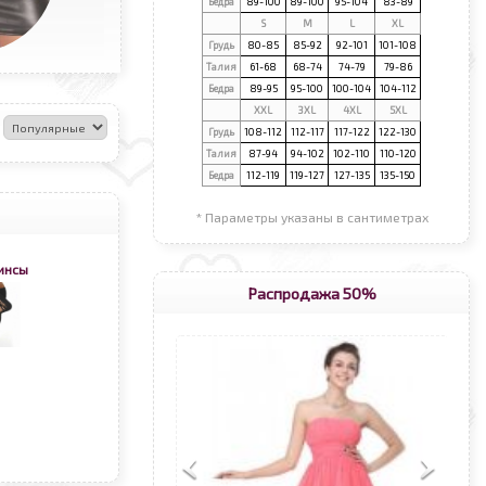
Бедра
89-100
89-100
95-104
83-89
S
М
L
XL
Грудь
80-85
85-92
92-101
101-108
Талия
61-68
68-74
74-79
79-86
Бедра
89-95
95-100
100-104
104-112
XXL
3XL
4XL
5XL
:
Грудь
108-112
112-117
117-122
122-130
Талия
87-94
94-102
102-110
110-120
Бедра
112-119
119-127
127-135
135-150
* Параметры указаны в сантиметрах
инсы
Распродажа 50%