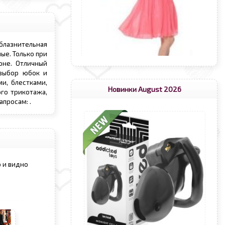
облазнительная
ые. Только при
оне. Отличный
 выбор юбок и
и, блестками,
Новинки August 2026
ого трикотажа,
запросам:
.
о и видно