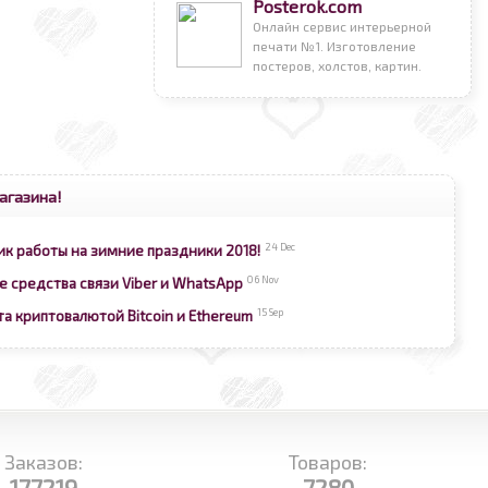
Posterok.com
Онлайн сервис интерьерной
печати №1. Изготовление
постеров, холстов, картин.
агазина!
24 Dec
ик работы на зимние праздники 2018!
06 Nov
е средства связи Viber и WhatsApp
15 Sep
та криптовалютой Bitcoin и Ethereum
Заказов:
Товаров:
177219
7280