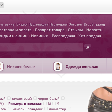
магазине
Видео
Публикации
Партнерка
Оптовик
DropShipping
оставка и оплата
Возврат товара
Отзывы
Новости
кидки и акции
Новинки
Распродажа
Хит продаж
Нижнее белье
Одежда женская
вый
фиолетовый
черно-белый
Размеры в наличии:
/M)
M
S
йлон
нейлон + спандекс
полиэстер