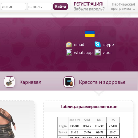
РЕГИСТРАЦИЯ!
Партнерская
программа →
Забыли пароль?
email
skype
whatsapp
viber
Карнавал
Красота и здоровье
Таблица размеров женская
one size
S/M
M/L
XS
Грудь
80-98
80-92
85-101
77-80
Талия
61-78
61-74
69-79
57-61