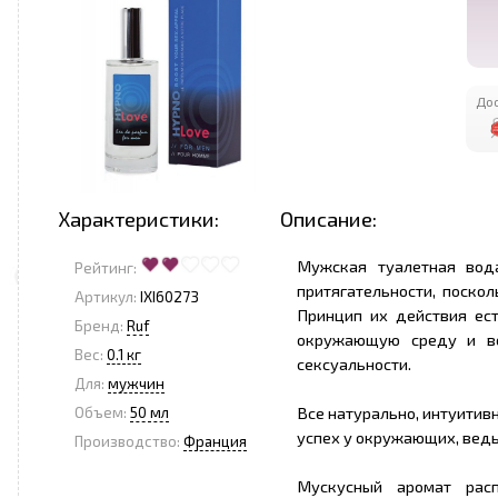
Дос
Характеристики:
Описание:
Мужская туалетная вод
Рейтинг:
притягательности, поско
Артикул:
IXI60273
Принцип их действия ест
Бренд:
Ruf
окружающую среду и во
Вес:
0.1 кг
сексуальности.
Для:
мужчин
Все натурально, интуитивн
Объем:
50 мл
успех у окружающих, ведь
Производство:
Франция
Мускусный аромат расп