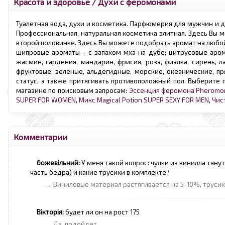
Красота и здоровье
/
Духи с феромонами
Туалетная вода, духи и косметика. Парфюмерия для мужчин и 
Профессиональная, натуральная косметика элитная. Здесь Вы 
второй половинке. Здесь Вы можете подобрать аромат на любой
шипровые ароматы - с запахом мха на дубе; цитрусовые арома
жасмин, гардения, мандарин, фрисия, роза, фиалка, сирень, л
фруктовые, зеленые, альдегидные, морские, океанические, 
статус, а также притягивать противоположный пол. Выберите
магазине по поисковым запросам:
Эссенция феромона Pheromo
SUPER FOR WOMEN
,
Микс Magical Potion SUPER SEXY FOR MEN
,
Чис
Комментарии
божевільний:
У меня такой вопрос: чулки из винилла тяну
часть бедра) и какие трусики в комплекте?
→ Виниловые материал растягивается на 5-10%, трусик
Вікторія:
будет ли он на рост 175
→ Да, подойдет.