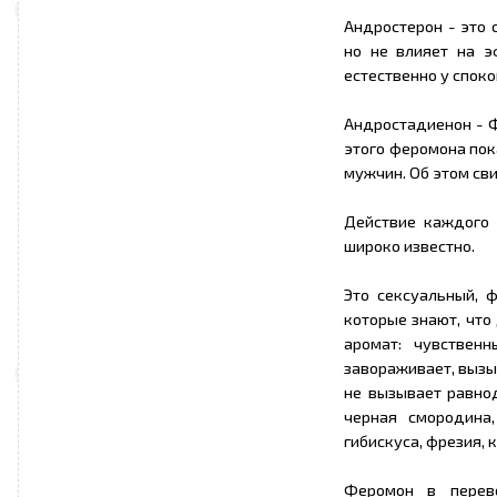
Андростерон - это 
но не влияет на э
естественно у спок
Андростадиенон - 
этого феромона пок
мужчин. Об этом св
Действие каждого
широко известно.
Это сексуальный, 
которые знают, что 
аромат: чувственн
завораживает, вызы
не вызывает равнод
черная смородина,
гибискуса, фрезия, 
Феромон в перево