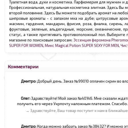
Туалетная вода, духи и косметика. Парфюмерия для мужчин и 
Профессиональная, натуральная косметика элитная. Здесь Вы 
второй половинке. Здесь Вы можете подобрать аромат на любой
шипровые ароматы - с запахом мха на дубе; цитрусовые арома
жасмин, гардения, мандарин, фрисия, роза, фиалка, сирень, л
фруктовые, зеленые, альдегидные, морские, океанические, 
статус, а также притягивать противоположный пол. Выберите
магазине по поисковым запросам:
Эссенция феромона Pheromo
SUPER FOR WOMEN
,
Микс Magical Potion SUPER SEXY FOR MEN
,
Чис
Комментарии
Дмитро:
Добрый день. Заказ №99010 оплачен скрин во в
Олег:
Здравствуйте! Мой заказ №40146. Мне сказали ждать
получить его через Укрпочту наложным платежом. Спасибо.
→ Здравствуйте, Ваш товар поступит к нам в ближайше
Дмитро:
Когда можно забрать заказ №38432? И можно это 