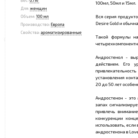
Вес:
0.1 кг
100мл, 50мл и 15мл.
Для:
женщин
Вся серия продукто
Объем:
100 мл
Desire Gold и обычна
Производство:
Европа
Свойства:
ароматизированные
Такой формулы на
четырехкомпонентн
Андростенол - вы
действием. Его 
привлекательнос
установления конта
20 до 50 лет особен
Андростенон - это
запах сигнализируе
привлечь внимани
конкуренции конц
использовать, если
андростенона в Love