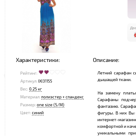
Дос
Характеристики:
Описание:
Летний сарафан с
Рейтинг:
дышащей ткани.
Артикул:
IXI31155
Вес:
0.25 кг
На замену плать
Материал:
полиэстер + спандекс
Сарафаны подчер
Размер:
one size (S/M)
фантазию. Сарафа
фигуры. В них Вы
Цвет:
синий
интернет-магази
комфортной и кач
уникальными при