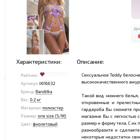
Дос
Характеристики:
Описание:
Сексуальное Teddy белосне
Рейтинг:
высококачественного ажур
Артикул:
IXI16632
Бренд:
Banditka
Такой вид нижнего белья,
Вес:
0.2 кг
откровенные и прелестн
Материал:
полиэстер
гардероба Вы сможете при
магазине Вы с легкостью 
Размер:
one size (S/M)
размер и форму тела. С их
Цвет:
фиолетовый
разнообразите и сделает
некоторые недостатки сво