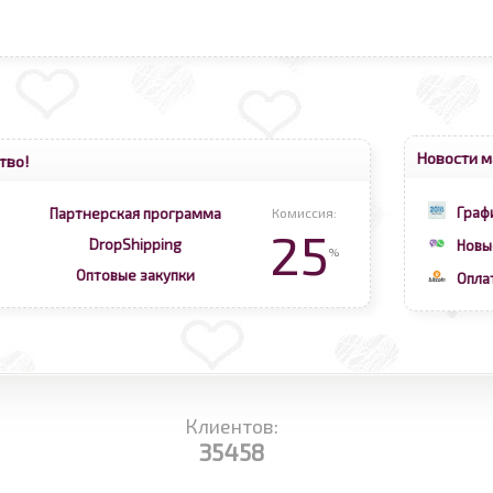
Новости м
тво!
Граф
Партнерская программа
Комиссия:
25
DropShipping
Новы
%
Оптовые закупки
Опла
Клиентов:
35458