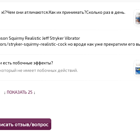
s xl?Чем они атличаются.Как их принимать?Сколько раз в день.
 Squirmy Realistic Jeff Stryker Vibrator
tors/stryker-squirmy-realistic-cock но вроде как уже прекратили его в
 и есть побочные эффекты?
который не имеет побочных действий.
↓
ПОКАЗАТЬ 25
↓