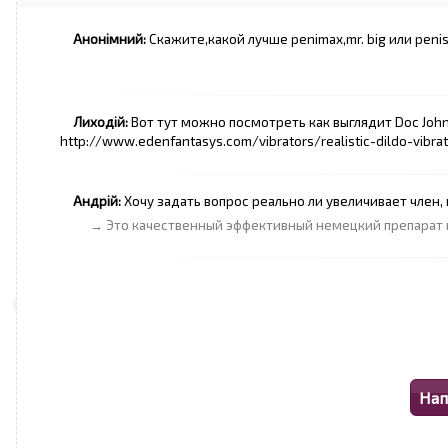
Анонімний:
Скажите,какой лучше penimax,mr. big или peni
Лиходій:
Вот тут можно посмотреть как выглядит Doc Johnson
http://www.edenfantasys.com/vibrators/realistic-dildo-vibra
Андрій:
Хочу задать вопрос реально ли увеличивает член,
→ Это качественный эффективный немецкий препарат 