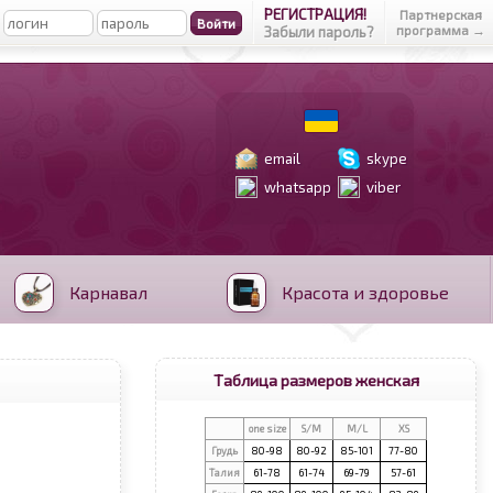
РЕГИСТРАЦИЯ!
Партнерская
программа →
Забыли пароль?
email
skype
whatsapp
viber
Карнавал
Красота и здоровье
Таблица размеров женская
one size
S/M
M/L
XS
Грудь
80-98
80-92
85-101
77-80
Талия
61-78
61-74
69-79
57-61