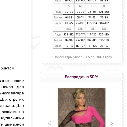
Бедра
89-100
89-100
95-104
83-89
S
М
L
XL
Грудь
80-85
85-92
92-101
101-108
Талия
61-68
68-74
74-79
79-86
Бедра
89-95
95-100
100-104
104-112
XXL
3XL
4XL
5XL
Грудь
108-112
112-117
117-122
122-130
Талия
87-94
94-102
102-110
110-120
Бедра
112-119
119-127
127-135
135-150
* Параметры указаны в сантиметрах
принтом.
Распродажа 50%
азные, яркие
ьников для
ьного загара
 Для строгих
 ткани. Для
с рюшами на
 купальники
ти шикарной