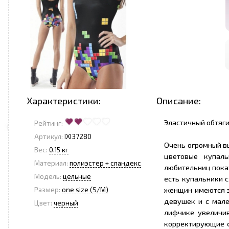
Характеристики:
Описание:
Эластичный обтяг
Рейтинг:
Артикул:
IXI37280
Очень огромный в
Вес:
0.15 кг
цветовые купаль
<
>
Материал:
полиэстер + спандекс
любительниц пока
Модель:
цельные
есть купальники 
женщин имеются з
Размер:
one size (S/M)
девушек и с мале
Цвет:
черный
лифчике увеличи
корректирующие 