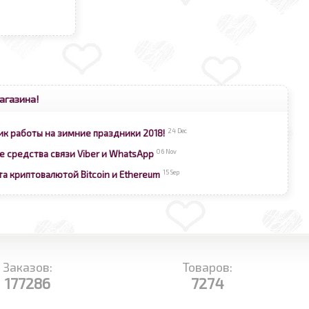
агазина!
24 Dec
ик работы на зимние праздники 2018!
06 Nov
е средства связи Viber и WhatsApp
15 Sep
та криптовалютой Bitcoin и Ethereum
Заказов:
Товаров:
177286
7274