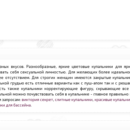
ных вкусов. Разнообразные, яркие цветовые купальники для ярк
вать себя сексуальной личностью. Для желающих более идеальног
ее отсутствием. Для строгих женщин имеются закрытые купальни
ькой грудью есть отличные варианты как с пуш-апом так и с рюша
сть также купальники корректирующие фигуру, скрывающие все
ной можно почувствовать себя в купальнике - главное правильно 
м запросам:
виктория секрет
,
слитные купальники
,
красивые купальн
ики для бассейна
.