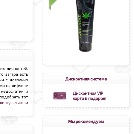
их личностей.
о загара есть
Дисконтная система
ки с довольно
ми на лифчике
 недостатки и
Дисконтная VIP
подобрать тот
карта в подарок!
ики
,
купальники
Мы рекомендуем