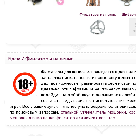
Фиксаторы на пенис
Шибари 
Бдсм
/
Фиксаторы на пенис
Фиксаторы для пениса используются в для наде
заставляют искать новые и новые ощущения в с
даст возможности травмировать себя и свои п
идеально отшлифованы и не принесут вашему
подойдут на любой вкус и желание всех любит
сосчитать ведь вариантов использования мож
играх. Все в ваших руках - главное уметь вовремя остановитьс
по поисковым запросам:
стальной утяжелитель мошонки
,
хро
мешочек для мошонки
,
фиксатор для яичек с кольцом
.