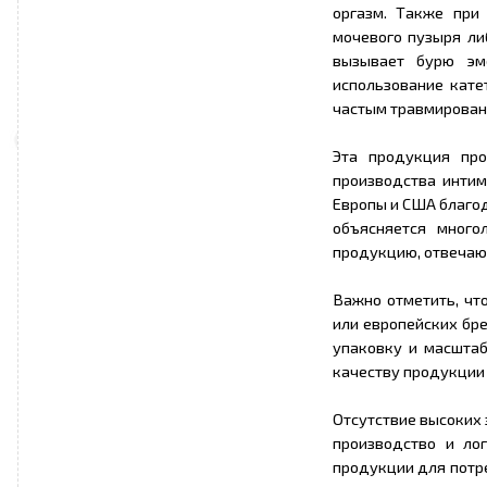
оргазм. Также при
мочевого пузыря ли
вызывает бурю эм
использование кат
частым травмировани
Эта продукция пр
производства интим
Европы и США благод
объясняется много
продукцию, отвечаю
Важно отметить, чт
или европейских бр
упаковку и масштаб
качеству продукции 
Отсутствие высоких 
производство и ло
продукции для потре