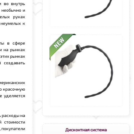
и во внутрь
ь необычно и
елых руках
 неумелых к
ты в сфере
м на рынках
 этих рынках
й создавать
мериканских
ую красочную
е уделяется
ь расходы на
й стоимости
, покупатели
Дисконтная система