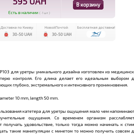
595 UAH
Есть в наличии
(~1 шт.)
Доставка по Киеву:
НовойПочтой:
Бесплатная доставка!
30-50 UAH
30-50 UAH
P103 для уретры уникального дизайна изготовлен из медицинск
терю контроля. Его длина делает его идеальным выбором 
ющих глубоко, экстремального и интенсивного проникновения.
iameter 10 mm, length 50 mm.
ользования катетера для уретры ощущения мало чем напоминают
мучительные ощущения. Со временем организм расслабля
т получать удовольствие, только тогда можно начинать к сти
щать такие манипуляции с минетом то можно получить совсем д