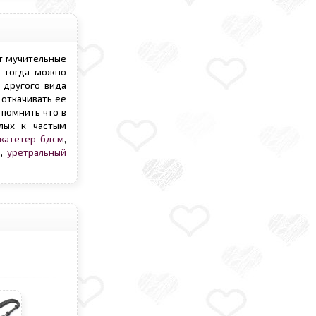
т мучительные
о тогда можно
 другого вида
откачивать ее
 помнить что в
лых к частым
катетер бдсм
,
м
,
уретральный