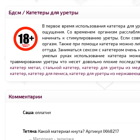
Бдсм
/
Катетеры для уретры
В первое время использования катетера для 
ощущения. Со временем организм расслабляе
начинать к стимулированию уретры. Если со
оргазм. Также при помощи катетера можно ли
оттуда. Заниматься сексом с катетером очень 
умелых руках использование катетера мо
травмировании уретры что несет довольно плохие последств
катетер метал
,
стальной катетер
,
катетер для уретры из ме
катетер
,
катетер для пениса
,
катетер для уретры из нержавеющ
Комментарии
Саша:
оплатил
Тетяна:
Какой материал кнута? Артикул IXI48217
→ Материал - экокожа