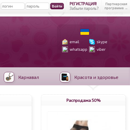
РЕГИСТРАЦИЯ!
Партнерская
программа →
Забыли пароль?
email
skype
whatsapp
viber
Карнавал
Красота и здоровье
Распродажа 50%