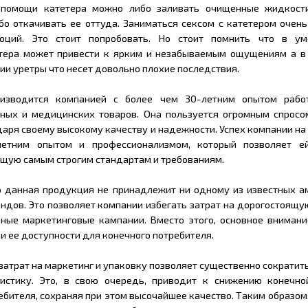
 помощи катетера можно либо заливать очищенные жидкост
бо откачивать ее оттуда. Заниматься сексом с катетером очен
оций. Это стоит попробовать. Но стоит помнить что в ум
етера может привести к ярким и незабываемым ощущениям а в
и уретры что несет довольно плохие последствия.
оизводится компанией с более чем 30-летним опытом рабо
ных и медицинских товаров. Она пользуется огромным спросо
аря своему высокому качеству и надежности. Успех компании на
летним опытом и профессионализмом, который позволяет е
щую самым строгим стандартам и требованиям.
о данная продукция не принадлежит ни одному из известных а
ендов. Это позволяет компании избегать затрат на дорогостоящ
ные маркетинговые кампании. Вместо этого, основное внимани
и ее доступности для конечного потребителя.
затрат на маркетинг и упаковку позволяет существенно сократит
гистику. Это, в свою очередь, приводит к снижению конечно
бителя, сохраняя при этом высочайшее качество. Таким образом