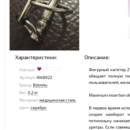
Характеристики:
Описание:
Фигурный катетер Z
Рейтинг:
обещает полную по
Артикул:
IXI48922
пользователей, жела
Бренд:
Bdsm4u
Вес:
0.2 кг
Maximum insertion d
Материал:
медицинская сталь
В первое время исп
Цвет:
серебро
скорее наоборот 
потихоньку начинае
уретры. Если совме