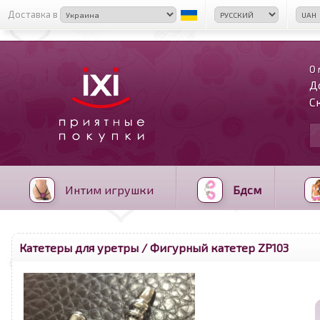
Доставка в
О 
Д
С
Интим игрушки
Бдсм
Катетеры для уретры
/ Фигурный катетер ZP103
<
>