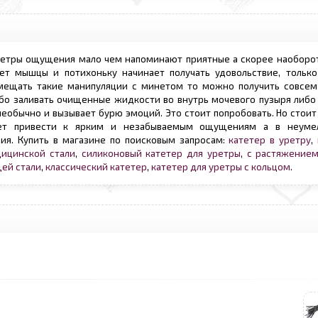
уретры ощущения мало чем напоминают приятные а скорее наоборо
т мышцы и потихоньку начинает получать удовольствие, тольк
вмещать такие манипуляции с минетом то можно получить совсем
бо заливать очищенные жидкости во внутрь мочевого пузыря либо 
необычно и вызывает бурю эмоций. Это стоит попробовать. Но стоит
жет привести к ярким и незабываемым ощущениям а в неуме
ия. Купить в магазине по поисковым запросам:
катетер в уретру
,
дицинской стали
,
силиконовый катетер для уретры
,
с растяжение
ей стали
,
классический катетер
,
катетер для уретры с кольцом
.