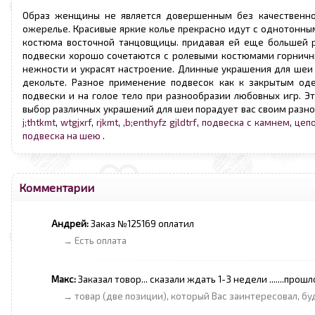
Образ женщины не является довершенным без качественн
ожерелье. Красивые яркие колье прекрасно идут с однотонны
костюма восточной танцовщицы. придавая ей еще большей 
подвески хорошо сочетаются с ролевыми костюмами горничны
нежности и украсят настроение. Длинные украшения для шеи
декольте. Разное применение подвесок как к закрытым од
подвески и на голое тело при разнообразии любовных игр. Эт
выбор различных украшений для шеи порадует вас своим разно
j;thtkmt
,
wtgjxrf
,
rjkmt
,
,b;enthyfz gjldtrf
,
подвеска с камнем
,
цепо
подвеска на шею
.
Комментарии
Андрей:
Заказ №125169 оплатил
→ Есть оплата
Макс:
Заказал товор... сказали ждать 1-3 недели .......прошл
→ товар (две позиции), который Вас заинтересовал, буд