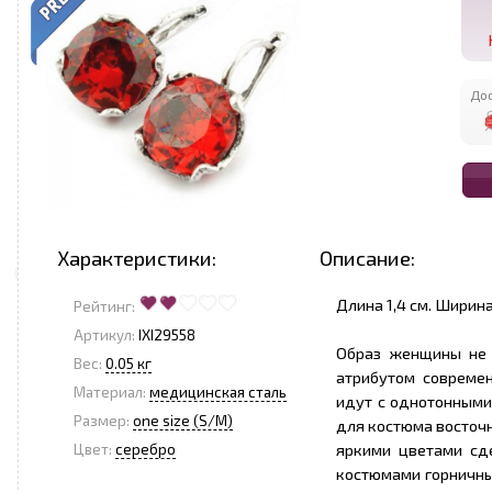
Дос
Характеристики:
Описание:
Длина 1,4 см. Ширина 
Рейтинг:
Артикул:
IXI29558
Образ женщины не 
Вес:
0.05 кг
атрибутом совреме
Материал:
медицинская сталь
идут с однотонными
Размер:
one size (S/M)
для костюма восточ
яркими цветами сд
Цвет:
серебро
костюмами горничны