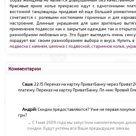
Образ женщины не является довершенным без качественной
Красивые яркие колье прекрасно идут с однотонными плат
восточной танцовщицы. придавая ей еще большей романтично
сочетаются с ролевыми костюмами горничных и для карнава
настроение. Длинные украшения для шеи зрительно вытяг
применение подвесок как к закрытым одеждам так и открытом
разнообразии любовных игр. Это будет выглядеть очень секс
порадует вас своим разнообразием выбора и вкуса. Купить в
подвеска с камнем
,
цепочка с подвеской
,
старинное колье
,
укра
Комментарии
Саша:
22:15 Переказ на картку ПриватБанку через Приват
платежу: Переказ на картку ПриватБанку. Пл-ник: Яровий О
Андрій:
Скидки предоставляются? Уже не первая покупка 
грн?
→ С 1 мая 2009 года мы запустили накопительную диск
скидки, будут учтены все Ваши предыдущие заказы.