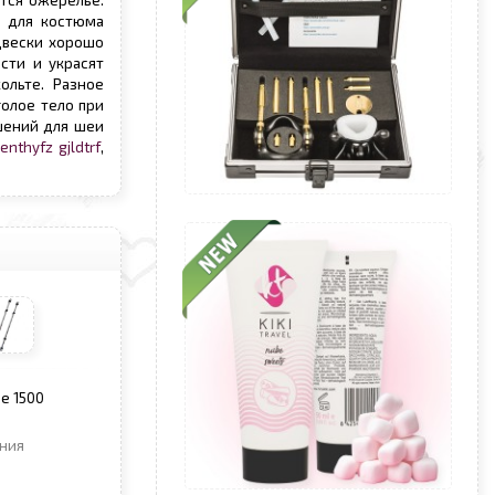
тся ожерелье.
т для костюма
двески хорошо
сти и украсят
ольте. Разное
олое тело при
ашений для шеи
;enthyfz gjldtrf
,
е 1500
ения