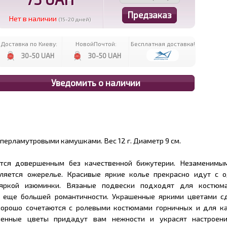
Нет в наличии
(15-20 дней)
Доставка по Киеву:
НовойПочтой:
Бесплатная доставка!
30-50 UAH
30-50 UAH
 перламутровыми камушками. Вес 12 г. Диаметр 9 см.
тся довершенным без качественной бижутерии. Незаменимы
ляется ожерелье. Красивые яркие колье прекрасно идут с 
яркой изюминки. Вязаные подвески подходят для костюма
 еще большей романтичности. Украшенные яркими цветами с
хорошо сочетаются с ролевыми костюмами горничных и для к
ченные цветы придадут вам нежности и украсят настроен