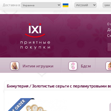
Доставка в
О 
Д
С
Интим игрушки
Бдсм
Бижутерия
/ Золотистые серьги с перламутровыми в
<
>