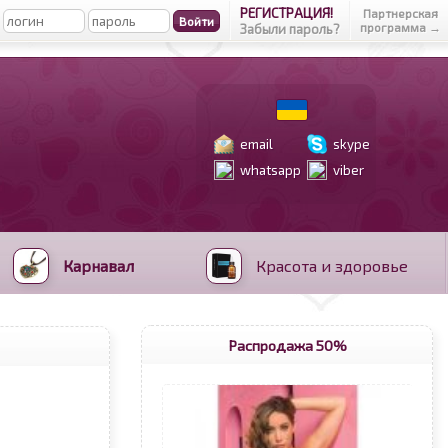
РЕГИСТРАЦИЯ!
Партнерская
программа →
Забыли пароль?
email
skype
whatsapp
viber
Карнавал
Красота и здоровье
Распродажа 50%