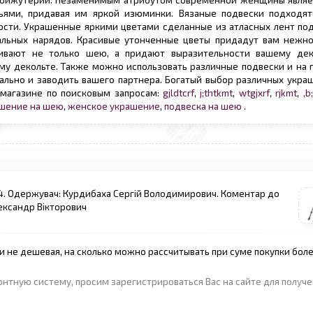
 бижутерии. Незаменимым атрибутом современной женщины являе
ьями, придавая им яркой изюминки. Вязаные подвески подходя
сти. Украшенные яркими цветами сделанные из атласных лент по
льных нарядов. Красивые утонченные цветы придадут вам нежно
ивают не только шею, а придают выразительности вашему дек
у декольте. Также можно использовать различные подвески и на г
уально и заводить вашего партнера. Богатый выбор различных укр
 магазине по поисковым запросам:
gjldtcrf
,
j;thtkmt
,
wtgjxrf
,
rjkmt
,
,b
шение на шею
,
женское украшение
,
подвеска на шею
.
24. Одержувач: Курдибаха Сергій Володимирович. Коментар до
лександр Вiкторович
и не дешевая, на сколько можно рассчитывать при суме покупки боле
онтную систему, просим зарегистрироваться Вас на сайте для получ