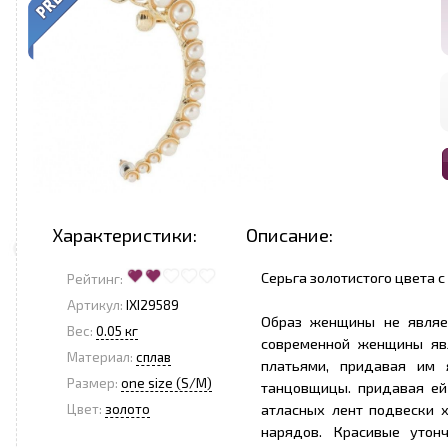
Характеристики:
Описание:
Серьга золотистого цвета с
Рейтинг:
Артикул:
IXI29589
Образ женщины не являе
Вес:
0.05 кг
современной женщины яв
Материал:
сплав
платьями, придавая им 
Размер:
one size (S/M)
танцовщицы. придавая ей
атласных лент подвески 
Цвет:
золото
нарядов. Красивые утон