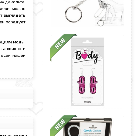
му декольте.
Также можно
ет выглядеть
шеи порадует
нциям моды.
ставщиков и
 всей нашей