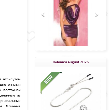
Новинки August 2026
м атрибутом
однотонными
 восточной
деланные из
арнавальных
ие. Длинные