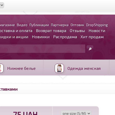
магазине
Видео
Публикации
Партнерка
Оптовик
DropShipping
оставка и оплата
Возврат товара
Отзывы
Новости
кидки и акции
Новинки
Распродажа
Хит продаж
Нижнее белье
Одежда женская
ставками
75 UAH