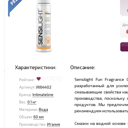
Дос
Характеристики:
Описание:
Sensilight Fun Fragrance
Рейтинг:
разработанный для усиле
Артикул:
IXI64402
смазывающие свойства наш
Бренд:
Intimateline
производства, поскольку 
Вес:
0.1 кг
продуктов. Мы предпочли
Материал:
Вода
рекомендуем использовать
Объем:
60 мл
Смазки на водной основе 
Производство:
Италия