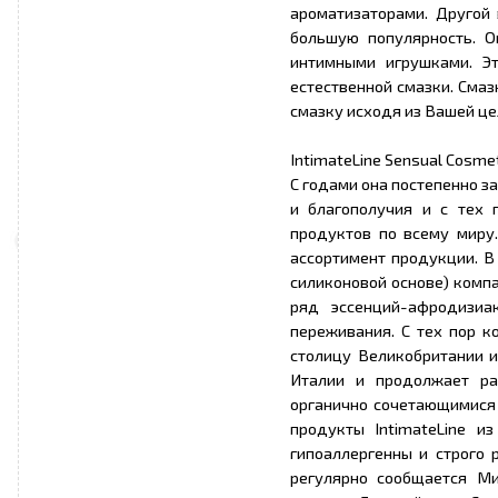
ароматизаторами. Другой 
большую популярность. О
интимными игрушками. Э
естественной смазки. Сма
смазку исходя из Вашей це
IntimateLine Sensual Cosme
С годами она постепенно з
и благополучия и с тех 
продуктов по всему миру.
ассортимент продукции. В
силиконовой основе) компа
ряд эссенций-афродизиа
переживания. С тех пор к
столицу Великобритании и
Италии и продолжает ра
органично сочетающимися с
продукты IntimateLine и
гипоаллергенны и строго 
регулярно сообщается Ми