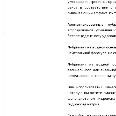
уменьшения трения во врем
секса в соответствии с
смазывающий эффект. Их т
Ароматизированные лу
афродизиаков, усиливая ч
беспрецедентному удовол
Лубрикант на водной основ
нейтральной формуле, не 
Лубрикант на водной ос
вагинального или анально
передающихся половым пут
Как использовать? Нанеси
которую вы хотите смазать
феноксиэтанол, гидроксиэ
гидроксид натрия.
Съедобны ли ароматизиро