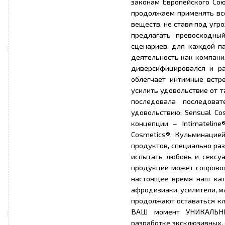
законам Европейского Сою
продолжаем применять все
веществ, не ставя под угр
предлагать превосходны
сценариев, для каждой па
деятельность как компани
диверсифицировался и р
облегчает интимные встр
усилить удовольствие от 
последовала последоват
удовольствию: Sensual Co
концепции – Intimateline
Cosmetics®. Кульминацие
продуктов, специально ра
испытать любовь и сексу
продукции может сопровож
настоящее время наш кат
афродизиаки, усилители, м
продолжают оставаться к
ВАШ момент УНИКАЛЬНЫ
разработке эксклюзивных,