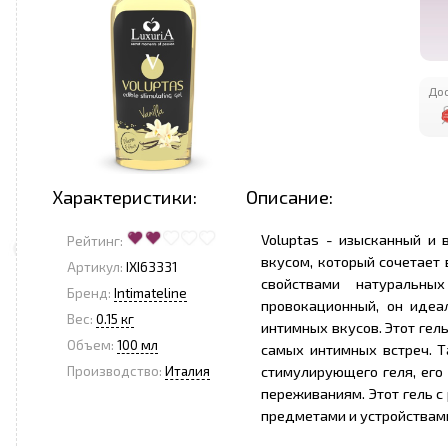
Дос
Характеристики:
Описание:
Voluptas - изысканный и
Рейтинг:
вкусом, который сочетает
Артикул:
IXI63331
свойствами натуральны
Бренд:
Intimateline
провокационный, он идеа
Вес:
0.15 кг
интимных вкусов. Этот гел
Объем:
100 мл
самых интимных встреч. Т
стимулирующего геля, его
Производство:
Италия
переживаниям. Этот гель 
предметами и устройствами