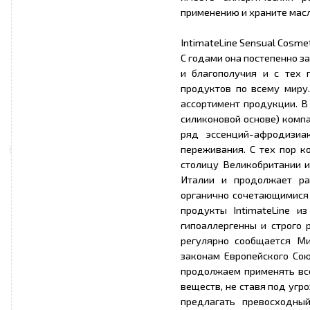
применению и храните масл
IntimateLine Sensual Cosme
С годами она постепенно з
и благополучия и с тех 
продуктов по всему миру.
ассортимент продукции. В
силиконовой основе) компа
ряд эссенций-афродизиа
переживания. С тех пор к
столицу Великобритании и
Италии и продолжает ра
органично сочетающимися с
продукты IntimateLine и
гипоаллергенны и строго 
регулярно сообщается Ми
законам Европейского Сою
продолжаем применять все
веществ, не ставя под угр
предлагать превосходны