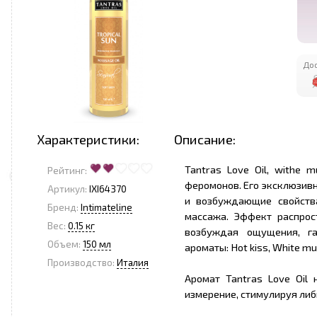
Дос
Характеристики:
Описание:
Tantras Love Oil, withe
Рейтинг:
феромонов. Его эксклюзивн
Артикул:
IXI64370
и возбуждающие свойств
Бренд:
Intimateline
массажа. Эффект распрос
Вес:
0.15 кг
возбуждая ощущения, га
Объем:
150 мл
ароматы: Hot kiss, White mus
Производство:
Италия
Аромат Tantras Love Oil
измерение, стимулируя ли