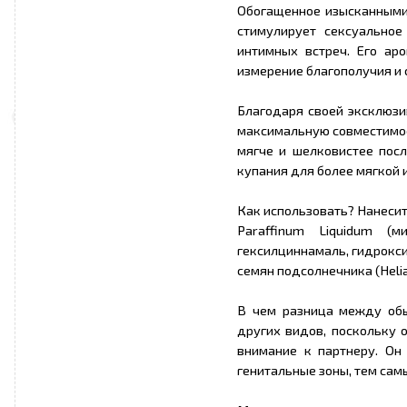
Обогащенное изысканными 
стимулирует сексуальное
интимных встреч. Его ар
измерение благополучия и 
Благодаря своей эксклюзи
максимальную совместимос
мягче и шелковистее посл
купания для более мягкой 
Как использовать? Нанесите
Paraffinum Liquidum (м
гексилциннамаль, гидрокс
семян подсолнечника (Helia
В чем разница между обы
других видов, поскольку 
внимание к партнеру. Он
генитальные зоны, тем сам