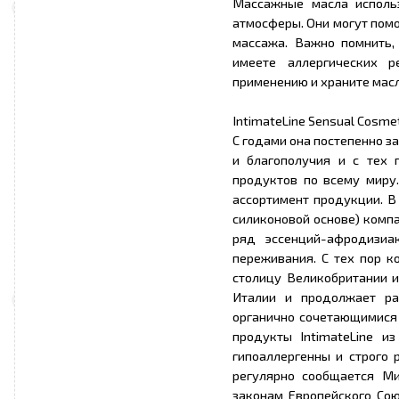
Массажные масла исполь
атмосферы. Они могут помо
массажа. Важно помнить,
имеете аллергических 
применению и храните масл
IntimateLine Sensual Cosme
С годами она постепенно з
и благополучия и с тех 
продуктов по всему миру.
ассортимент продукции. В
силиконовой основе) компа
ряд эссенций-афродизиа
переживания. С тех пор к
столицу Великобритании и
Италии и продолжает ра
органично сочетающимися с
продукты IntimateLine и
гипоаллергенны и строго 
регулярно сообщается Ми
законам Европейского Сою