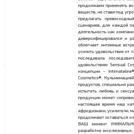
продолжаем применять все
веществ, не ставя под угр
предлагать превосходны
сценариев, для каждой па
деятельность как компани
диверсифицировался и р
облегчает интимные встр
усилить удовольствие от 
последовала последоват
удовольствию: Sensual Co
концепции – Intimateline
Cosmetics®. Кульминацие
продуктов, специально ра
испытать любовь и сексу
продукции может сопровож
настоящее время наш кат
афродизиаки, усилители, м
продолжают оставаться к
ВАШ момент УНИКАЛЬНЫ
разработке эксклюзивных,