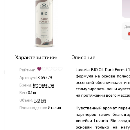
Дос
Характеристики:
Описание:
Luxuria BIO Oil Dark Forest
Рейтинг:
формула на основе полно
Артикул:
IXI64379
эссенций обеспечивает ин
Бренд:
Intimateline
стимулировать ваши чувст
Вес:
0.1 кг
на протяжении всего масса
Объем:
100 мл
Чувственный аромат перен
Производство:
Италия
партнеров также благода
линейки Luxuria Bio созд
основан только на нату