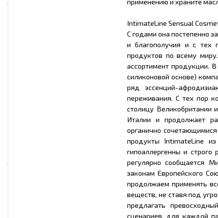
применению и храните масл
IntimateLine Sensual Cosme
С годами она постепенно з
и благополучия и с тех 
продуктов по всему миру.
ассортимент продукции. В
силиконовой основе) компа
ряд эссенций-афродизиа
переживания. С тех пор к
столицу Великобритании и
Италии и продолжает ра
органично сочетающимися с
продукты IntimateLine и
гипоаллергенны и строго 
регулярно сообщается Ми
законам Европейского Сою
продолжаем применять все
веществ, не ставя под угр
предлагать превосходны
сценариев, для каждой па