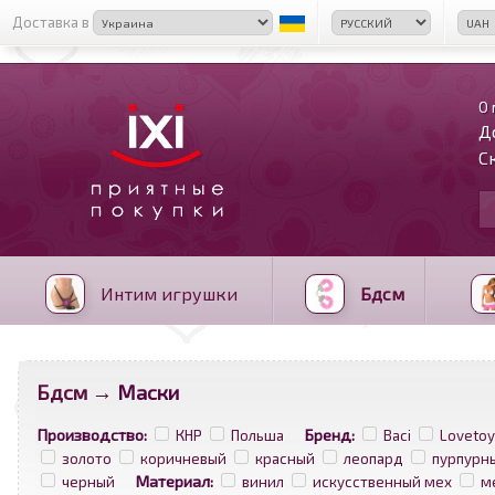
Доставка в
О 
Д
С
Интим игрушки
Бдсм
Бдсм
→ Маски
<
>
Производство:
Бренд:
КНР
Польша
Baci
Lovetoy
золото
коричневый
красный
леопард
пурпурн
Материал:
черный
винил
искусственный мех
м