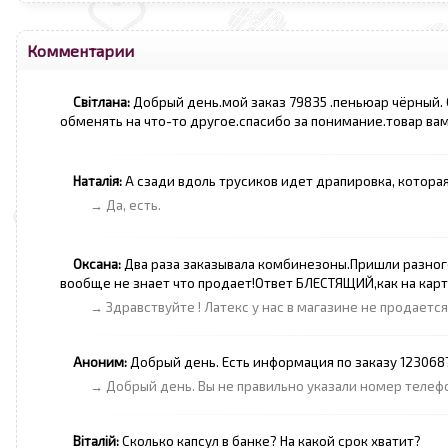
Комментарии
Світлана:
Добрый день.мой заказ 79835 .пеньюар чёрный.
обменять на что-то другое.спасибо за понимание.товар вам
Наталія:
А сзади вдоль трусиков идет драпировка, котора
→ Да, есть.
Оксана:
Два раза заказывала комбинезоны.Пришли разного 
вообще не знает что продает!Ответ БЛЕСТЯЩИЙ,как на карти
→ Здравствуйте ! Латекс у нас в магазине не продаетс
Аноним:
Добрый день. Есть информация по заказу 123068
→ Добрый день. Вы не правильно указали номер телефо
Віталій:
Сколько капсул в банке? На какой срок хватит?