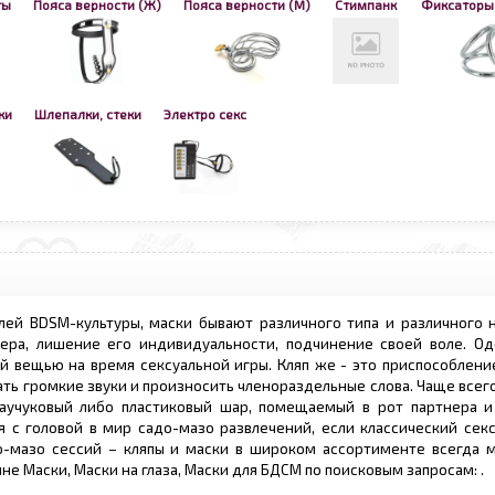
ты
Пояса верности (Ж)
Пояса верности (М)
Стимпанк
Фиксаторы 
ки
Шлепалки, стеки
Электро секс
лей BDSM-культуры, маски бывают различного типа и различного н
ера, лишение его индивидуальности, подчинение своей воле. Од
ей вещью на время сексуальной игры. Кляп же - это приспособлен
ь громкие звуки и произносить членораздельные слова. Чаще всег
аучуковый либо пластиковый шар, помещаемый в рот партнера 
 с головой в мир садо-мазо развлечений, если классический секс
о-мазо сессий – кляпы и маски в широком ассортименте всегда 
не Маски, Маски на глаза, Маски для БДСМ по поисковым запросам:
.