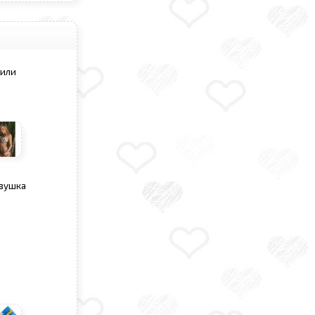
 или
евушка