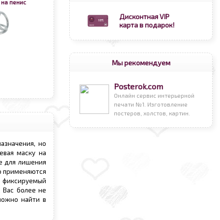
на пенис
Дисконтная VIP
карта в подарок!
Мы рекомендуем
Posterok.com
Онлайн сервис интерьерной
печати №1. Изготовление
постеров, холстов, картин.
азначения, но
евая маску на
ие для лишения
о применяются
и фиксируемый
 Вас более не
можно найти в