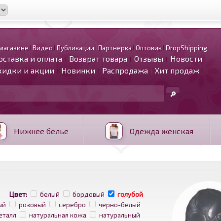
магазине
Видео
Публикации
Партнерка
Оптовик
DropShipping
оставка и оплата
Возврат товара
Отзывы
Новости
кидки и акции
Новинки
Распродажа
Хит продаж
Нижнее белье
Одежда женская
Цвет:
белый
бордовый
голубой
ый
розовый
серебро
черно-белый
еталл
натуральная кожа
натуральный