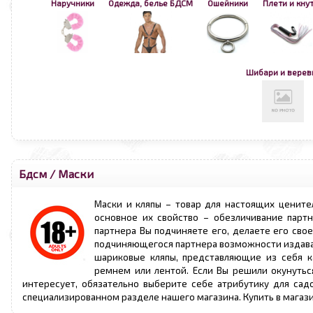
Наручники
Одежда, белье БДСМ
Ошейники
Плети и кну
Шибари и верев
Бдсм
/
Маски
Маски и кляпы – товар для настоящих цените
основное их свойство – обезличивание партн
партнера Вы подчиняете его, делаете его сво
подчиняющегося партнера возможности издават
шариковые кляпы, представляющие из себя к
ремнем или лентой. Если Вы решили окунуться
интересует, обязательно выберите себе атрибутику для сад
специализированном разделе нашего магазина. Купить в магази