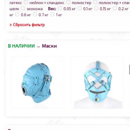
латекс
нейлон + спандекс
полиэстер
полиэстер + спа
Вес:
шелк
экокожа
0.05 кг
0.1 кг
0.15 кг
0.2 кг
кг
0.6 кг
0.7 кг
1 кг
Сбросить фильтр
В НАЛИЧИИ
→ Маски