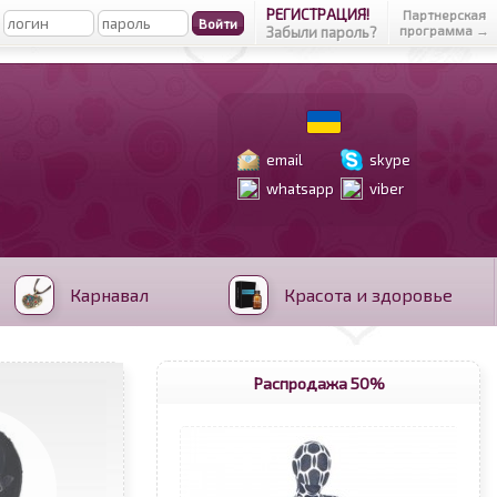
РЕГИСТРАЦИЯ!
Партнерская
программа →
Забыли пароль?
email
skype
whatsapp
viber
Карнавал
Красота и здоровье
Распродажа 50%