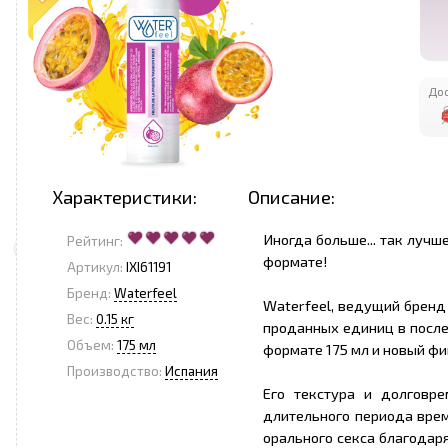
Дос
Характеристики:
Описание:
Иногда больше... так лучш
Рейтинг:
формате!
Артикул:
IXI61191
Бренд:
Waterfeel
Waterfeel, ведущий бренд
Вес:
0.15 кг
проданных единиц в после
Объем:
175 мл
формате 175 мл и новый ф
Производство:
Испания
Его текстура и долговр
длительного периода врем
орального секса благодаря