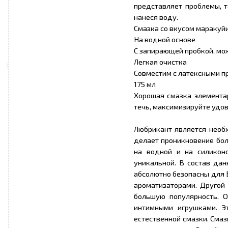
представляет проблемы, та
нанеся воду.
Смазка со вкусом маракуйи
На водной основе
С запирающей пробкой, мож
Легкая очистка
Совместим с латексными п
175 мл
Хорошая смазка элементар
течь, максимизируйте удово
Любрикант является необ
делает проникновение бол
на водной и на силиконо
уникальной. В состав да
абсолютно безопасны для 
ароматизаторами. Другой
большую популярность. О
интимными игрушками. Э
естественной смазки. Сма