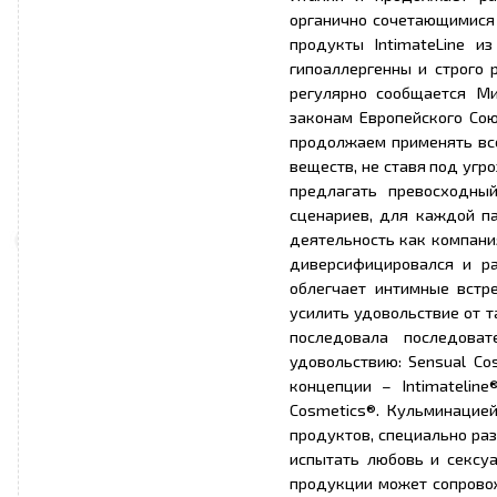
органично сочетающимися с
продукты IntimateLine и
гипоаллергенны и строго 
регулярно сообщается Ми
законам Европейского Сою
продолжаем применять все
веществ, не ставя под угр
предлагать превосходны
сценариев, для каждой па
деятельность как компани
диверсифицировался и р
облегчает интимные встр
усилить удовольствие от 
последовала последоват
удовольствию: Sensual Co
концепции – Intimateline
Cosmetics®. Кульминацие
продуктов, специально ра
испытать любовь и сексу
продукции может сопровож