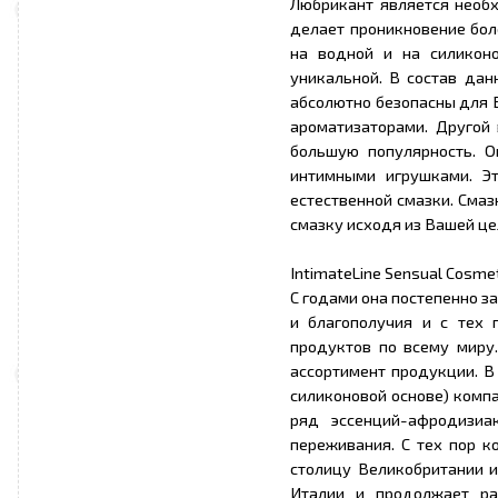
Любрикант является необ
делает проникновение бол
на водной и на силиконо
уникальной. В состав дан
абсолютно безопасны для 
ароматизаторами. Другой 
большую популярность. О
интимными игрушками. Э
естественной смазки. Сма
смазку исходя из Вашей це
IntimateLine Sensual Cosme
С годами она постепенно з
и благополучия и с тех 
продуктов по всему миру.
ассортимент продукции. В
силиконовой основе) компа
ряд эссенций-афродизиа
переживания. С тех пор к
столицу Великобритании и
Италии и продолжает ра