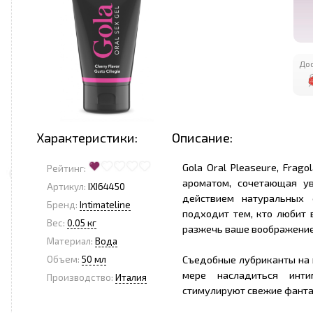
Дос
Характеристики:
Описание:
Gola Oral Pleaseure, Frag
Рейтинг:
ароматом, сочетающая у
Артикул:
IXI64450
действием натуральных 
Бренд:
Intimateline
подходит тем, кто любит 
Вес:
0.05 кг
разжечь ваше воображение
Материал:
Вода
Съедобные лубриканты на 
Объем:
50 мл
мере насладиться инти
Производство:
Италия
стимулируют свежие фанта