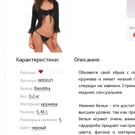
Дос
Характеристики:
Описание:
Обновите свой образ с п
Рейтинг:
кружева и имеет низкий п
Артикул:
IXI55021
спереди на завязки. Стрин
Бренд:
Banditka
моднее, сексуальнее.
Вес:
0.2 кг
Материал:
кружева
Нижнее белье - это достат
высшем уровне, так как п
Размер:
S, M, L
белья играют очень важн
Размеры в наличии:
S
гардероба придает настро
Цвет:
черный
цвета, фасона и матери