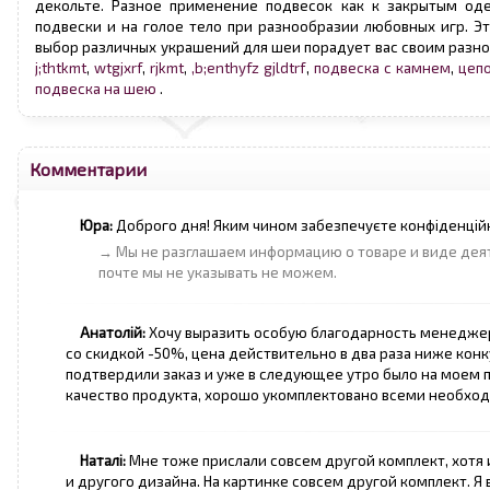
декольте. Разное применение подвесок как к закрытым од
подвески и на голое тело при разнообразии любовных игр. Эт
выбор различных украшений для шеи порадует вас своим разно
j;thtkmt
,
wtgjxrf
,
rjkmt
,
,b;enthyfz gjldtrf
,
подвеска с камнем
,
цепо
подвеска на шею
.
Комментарии
Юра:
Доброго дня! Яким чином забезпечуєте конфіденцій
→ Мы не разглашаем информацию о товаре и виде деят
почте мы не указывать не можем.
Анатолій:
Хочу выразить особую благодарность менеджера
со скидкой -50%, цена действительно в два раза ниже конку
подтвердили заказ и уже в следующее утро было на моем 
качество продукта, хорошо укомплектовано всеми необх
Наталі:
Мне тоже прислали совсем другой комплект, хотя 
и другого дизайна. На картинке совсем другой комплект. Я