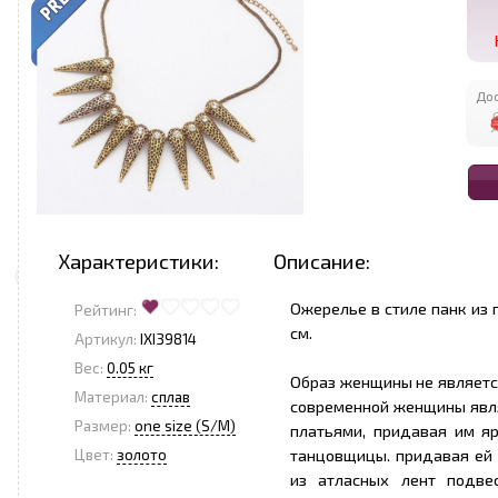
Дос
Характеристики:
Описание:
Ожерелье в стиле панк из 
Рейтинг:
см.
Артикул:
IXI39814
Вес:
0.05 кг
Образ женщины не являетс
Материал:
сплав
современной женщины явля
Размер:
one size (S/M)
платьями, придавая им я
танцовщицы. придавая ей
Цвет:
золото
из атласных лент подве