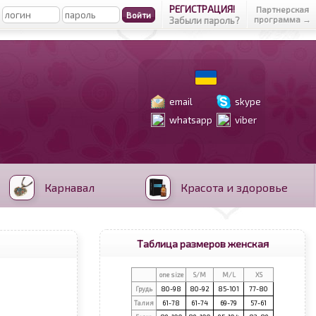
РЕГИСТРАЦИЯ!
Партнерская
программа →
Забыли пароль?
email
skype
whatsapp
viber
Карнавал
Красота и здоровье
Таблица размеров женская
one size
S/M
M/L
XS
Грудь
80-98
80-92
85-101
77-80
Талия
61-78
61-74
69-79
57-61