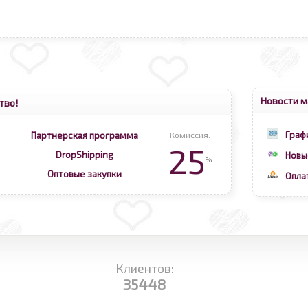
Новости м
тво!
Граф
Партнерская программа
Комиссия:
25
DropShipping
Новы
%
Оптовые закупки
Опла
Клиентов:
35448