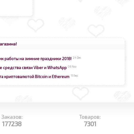
агазина!
24 Dec
ик работы на зимние праздники 2018!
06 Nov
е средства связи Viber и WhatsApp
15 Sep
та криптовалютой Bitcoin и Ethereum
Заказов:
Товаров:
177238
7301