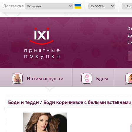
Доставка в
О 
Д
С
Интим игрушки
Бдсм
Боди и тедди
/ Боди коричневое с белыми вставками 