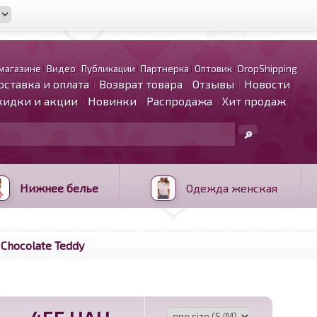
магазине
Видео
Публикации
Партнерка
Оптовик
DropShipping
оставка и оплата
Возврат товара
Отзывы
Новости
кидки и акции
Новинки
Распродажа
Хит продаж
Нижнее белье
Одежда женская
Chocolate Teddy