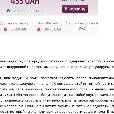
455 UAH
Есть в наличии
(~1 шт.)
Доставка по Киеву:
НовойПочтой:
Бесплатная доставка!
30-50 UAH
30-50 UAH
лье модного, благородного оттенка подчеркнет красоту и неж
и со шнуровкой с элементами кружевной отделки и регулируемые
я, как тедди и боди помогают сделать более привлекател
 части тела девушек и женщин. С помощью этой интимной части 
тить на себя внимание противоположного пола. В нашем ма
ть для себя монокини, боди или тедди на любой вкус, размер и ф
 привнесете страсть в интимную жизнь, а также разнообразите
 человеком. Если же вы хотите скрыть некоторые недостатки св
рсет, который также подчеркнет все прелести вашего тела. В м