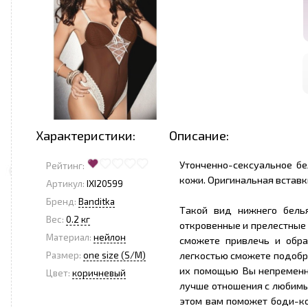
Характеристики:
Описание:
Утонченно-сексуальное бе
Рейтинг:
кожи. Оригинальная вставк
Артикул:
IXI20599
Бренд:
Banditka
Такой вид нижнего бель
<
>
Вес:
0.2 кг
откровенные и прелестные
Материал:
нейлон
сможете привлечь и обра
легкостью сможете подобра
Размер:
one size (S/M)
их помощью Вы непременно
Цвет:
коричневый
лучше отношения с любимым
этом вам поможет боди-ко