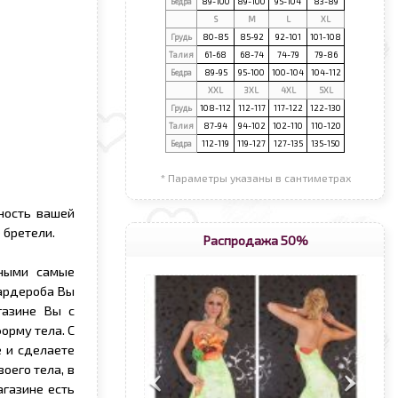
Бедра
89-100
89-100
95-104
83-89
S
М
L
XL
Грудь
80-85
85-92
92-101
101-108
Талия
61-68
68-74
74-79
79-86
Бедра
89-95
95-100
100-104
104-112
XXL
3XL
4XL
5XL
Грудь
108-112
112-117
117-122
122-130
Талия
87-94
94-102
102-110
110-120
Бедра
112-119
119-127
127-135
135-150
* Параметры указаны в сантиметрах
ность вашей
 бретели.
Распродажа 50%
ьными самые
гардероба Вы
газине Вы с
орму тела. С
 и сделаете
оего тела, в
агазине есть