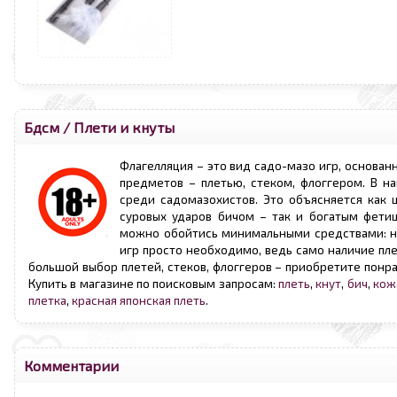
Бдсм
/
Плети и кнуты
Флагелляция – это вид садо-мазо игр, основа
предметов – плетью, стеком, флоггером. В н
среди садомазохистов. Это объясняется как 
суровых ударов бичом – так и богатым фети
можно обойтись минимальными средствами: на
игр просто необходимо, ведь само наличие пл
большой выбор плетей, стеков, флоггеров – приобретите понр
Купить в магазине по поисковым запросам:
плеть
,
кнут
,
бич
,
кож
плетка
,
красная японская плеть
.
Комментарии