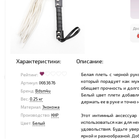
Дос
Характеристики:
Описание:
Белая плеть с черной руко
Рейтинг:
который порадует как муж
Артикул:
IXI63676
обещает прочность и долг
Бренд:
Bdsm4u
Белый цвет плети добавля
Вес:
0.25 кг
держать ее в руке и точно 
Материал:
Экокожа
Этот интимный аксессуар
Производство:
КНР
использоваться как для не
Цвет:
Белый
удовольствия. Будьте увер
яркой и разнообразной. Д