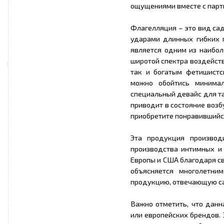
ощущениями вместе с парт
Флагелляция – это вид са
ударами длинных гибких 
является одним из наибол
широтой спектра воздейств
так и богатым фетишистс
можно обойтись минимал
специальный девайс для та
приводит в состояние возб
приобретите понравившийся
Эта продукция производ
производства интимных и
Европы и США благодаря св
объясняется многолетни
продукцию, отвечающую са
Важно отметить, что данн
или европейских брендов.