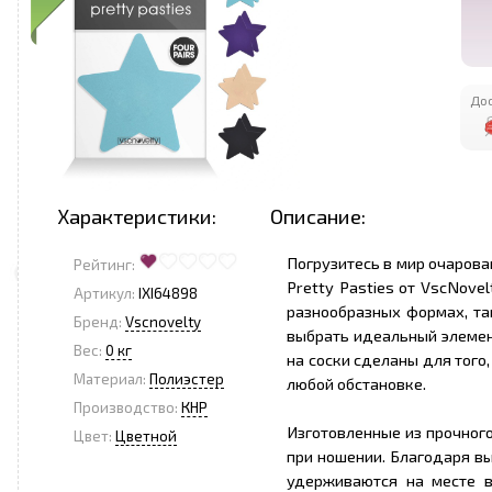
Дос
Характеристики:
Описание:
Погрузитесь в мир очарован
Рейтинг:
Pretty Pasties от VscNove
Артикул:
IXI64898
разнообразных формах, так
Бренд:
Vscnovelty
выбрать идеальный элемен
Вес:
0 кг
на соски сделаны для того
Материал:
Полиэстер
любой обстановке.
Производство:
КНР
Изготовленные из прочного
Цвет:
Цветной
при ношении. Благодаря в
удерживаются на месте в