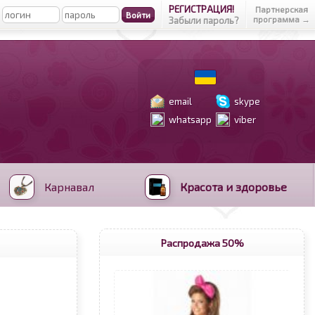
РЕГИСТРАЦИЯ!
Партнерская
программа →
Забыли пароль?
email
skype
whatsapp
viber
Карнавал
Красота и здоровье
Распродажа 50%