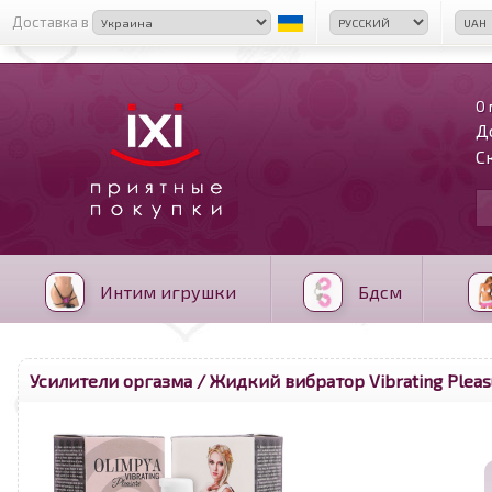
Доставка в
О 
Д
С
Интим игрушки
Бдсм
Усилители оргазма
/ Жидкий вибратор Vibrating Pleas
<
>