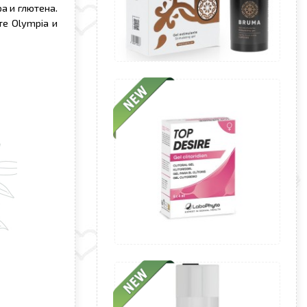
а и глютена.
е Olympia и