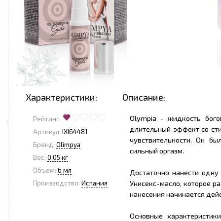
Характеристики:
Описание:
Olympia - жидкость бог
Рейтинг:
длительный эффект со ст
Артикул:
IXI64481
чувствительности. Он бы
Бренд:
Olimpya
сильный оргазм.
Вес:
0.05 кг
Объем:
6 мл
Достаточно нанести одну
Унисекс-масло, которое р
Производство:
Испания
нанесения начинается дей
Основные характеристик