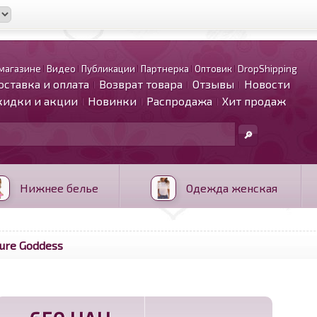
магазине
Видео
Публикации
Партнерка
Оптовик
DropShipping
оставка и оплата
Возврат товара
Отзывы
Новости
кидки и акции
Новинки
Распродажа
Хит продаж
Нижнее белье
Одежда женская
ure Goddess