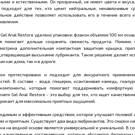
ыми и естественными. Он прозрачный, не имеет цвета и вкуса,
 подходит для тех, кто ценит нейтральные, ненавязчивые с
льное действие позволяет использовать его в течение всего 
новления.
Gel Anal Restore уделено упаковке: флакон объемом 100 мл осн
ая помогает дольше сохранять свежесть продукта. Помимо 
смотрена дополнительная компактная защитная крышка, пре
дотвращающая высыхание лубриканта. Такое решение делает ис
м как дома, так и в дороге.
ски протестировано и подходит для аккуратного применен
тей. В составе - вода, глицерин, ксантановая камедь, гиалур
 компоненты, которые помогают поддерживать комфортную 
ami Gel Anal Restore - это выбор для тех, кто ищет качественн
брикант для максимально приятных ощущений.
ходимым и эффективным средством, которое улучшает половой а
м и приятным. Существуют два вида любрикантов. Это смазки на
ка на водной основе является универсальной и уникальной. В с
о качественные составляющие, которые абсолютно безопасны