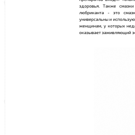
здоровья. Также смазки
любриканта - это смаз
универсальны и используют
женщинам, у которых недо
оказывает заживляющий эф