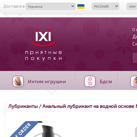
Доставка в
О 
Д
С
Интим игрушки
Бдсм
Лубриканты
/ Анальный лубрикант на водной основе N
<
>