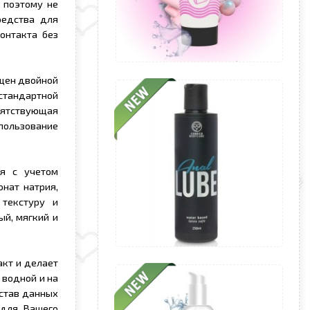
 поэтому не
редства для
контакта без
ащен двойной
стандартной
пятствующая
пользование
ия с учетом
онат натрия,
текстуру и
ый, мягкий и
кт и делает
 водной и на
остав данных
 для Вашего