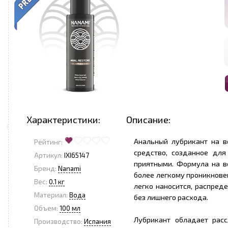
Характеристики:
Описание:
Анальный лубрикант на в
Рейтинг:
средство, созданное дл
Артикул:
IXI65147
приятными. Формула на в
Бренд:
Nanami
более легкому проникновен
Вес:
0.1 кг
легко наносится, распред
Материал:
Вода
без лишнего расхода.
Объем:
100 мл
Лубрикант обладает рас
Производство:
Испания