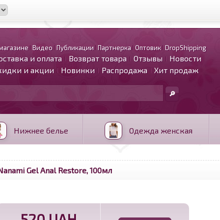
магазине
Видео
Публикации
Партнерка
Оптовик
DropShipping
оставка и оплата
Возврат товара
Отзывы
Новости
кидки и акции
Новинки
Распродажа
Хит продаж
Нижнее белье
Одежда женская
anami Gel Anal Restore, 100мл
520 UAH