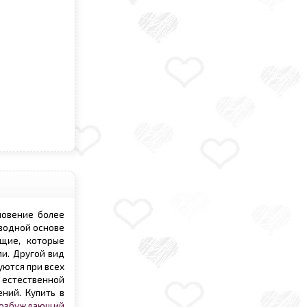
новение более
 водной основе
ющие, которые
и. Другой вид
уются при всех
о естественной
ний. Купить в
озбуждающий