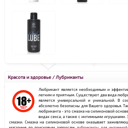
Красота и здоровье
/
Лубриканты
Любрикант является необходимым и эффектив
легким и приятным. Существуют два вида любри
является универсальной и уникальной. В со
абсолютно безопасны для Вашего здоровья. Т
любриканта - это смазка на силиконовой основ
видах секса, а также с интимными игрушками.
смазки. Смазка на силиконовой основе оказывает заживляющ
магазине по поисковым запросам:
лубриканты для интимной