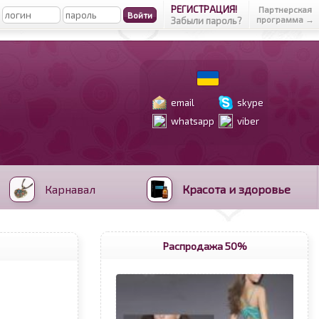
РЕГИСТРАЦИЯ!
Партнерская
программа →
Забыли пароль?
email
skype
whatsapp
viber
Карнавал
Красота и здоровье
Распродажа 50%