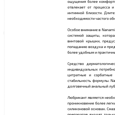
ощущения более комфортн
отвлекает от процесса и
интимной близости. Длите
необходимости частого об
Особое внимание в Nanami 
системой защиты, котор
винтовой крышки, преду
попаданию воздуха и пре
более удобным и практичны
Средство дерматологиче
индивидуальных потребнос
цитратные и сорбатные
стабильность формулы. Nan
долговечный анальный лу
Любрикант является необ
проникновение более легки
силиконовой основах. Смаз
препаратов входят тольк