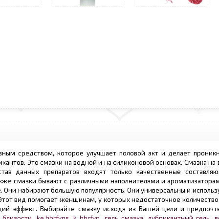
ным средством, которое улучшает половой акт и делает проник
кантов. Это смазки на водной и на силиконовой основах. Смазка на
став данных препаратов входят только качественные составля
акже смазки бывают с различными наполнителями и ароматизаторам
е. Они набирают большую популярность. Они универсальны и использ
 Этот вид помогает женщинам, у которых недостаточное количеств
ий эффект. Выбирайте смазку исходя из Вашей цели и предпочте
 близости
,
ke,hbrfyns
,
k.,hbrfyn
,
гель смазка
,
лубрикантный гель
,
в