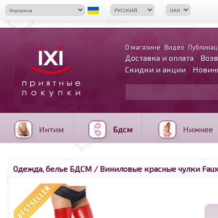
О магазине
Видео
Публикац
Доставка и оплата
Возв
Скидки и акции
Новин
Интим
Бдсм
Нижнее
Одежда, белье БДСМ
/ Виниловые красные чулки Faux L