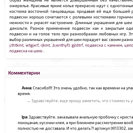
Образ женщины не является довершенным без качественн
ожерелье. Красивые яркие колье прекрасно идут с однотонны
костюма восточной танцовщицы. придавая ей еще большей 
подвески хорошо сочетаются с ролевыми костюмами горничны
нежности и украсят настроение. Длинные украшения для шеи
декольте. Разное применение подвесок как к закрытым од
подвески и на голое тело при разнообразии любовных игр. Эт
выбор различных украшений для шеи порадует вас своим разно
j;thtkmt
,
wtgjxrf
,
rjkmt
,
,b;enthyfz gjldtrf
,
подвеска с камнем
,
цепо
подвеска на шею
.
Комментарии
Анна:
Спасибо!!!! Это очень удобно, так как времени на уп
время.
→ Здравствуйте, еще прошу заметить, что стоимость у
Іра:
Здравствуйте. заказывала анальную пробочку с кристали
покоцаная, кусочки клея, а при ближнем рассмотрении вооб
полностью не доставала. И что делать?! артикул IXI13302, з