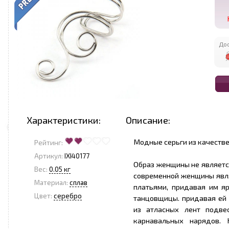
Дос
Характеристики:
Описание:
Модные серьги из качествен
Рейтинг:
Артикул:
IXI40177
Образ женщины не являетс
Вес:
0.05 кг
современной женщины явля
Материал:
сплав
платьями, придавая им я
Цвет:
серебро
танцовщицы. придавая ей
из атласных лент подве
карнавальных нарядов.