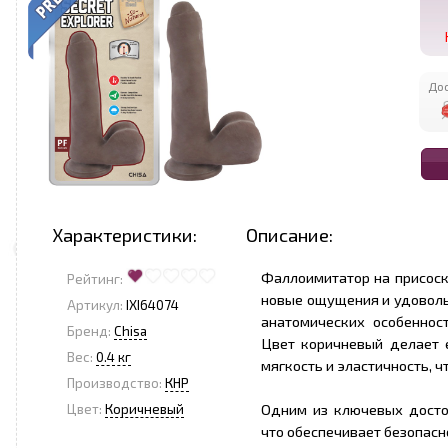
Дос
Характеристики:
Описание:
Фаллоимитатор на присоске
Рейтинг:
новые ощущения и удовольс
Артикул:
IXI64074
анатомических особеннос
Бренд:
Chisa
Цвет коричневый делает 
Вес:
0.4 кг
мягкость и эластичность, 
Производство:
КНР
Одним из ключевых достои
Цвет:
Коричневый
что обеспечивает безопасн