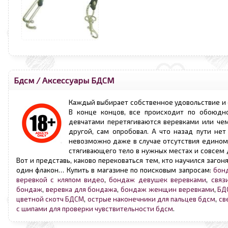
Бдсм
/
Аксессуары БДСМ
Каждый выбирает собственное удовольствие и е
В конце концов, все происходит по обоюдн
девчатами перетягиваются веревками или чем
другой, сам опробовал. А что назад пути не
невозможно даже в случае отсутствия единомы
стягивающего тело в нужных местах и совсем д
Вот и представь, каково перековаться тем, кто научился заго
один флакон… Купить в магазине по поисковым запросам:
бон
веревкой с кляпом видео
,
бондаж девушек веревками
,
связ
бондаж
,
веревка для бондажа
,
бондаж женщин веревками
,
БД
цветной скотч БДСМ
,
острые наконечники для пальцев бдсм
,
св
с шипами для проверки чувствительности бдсм
.