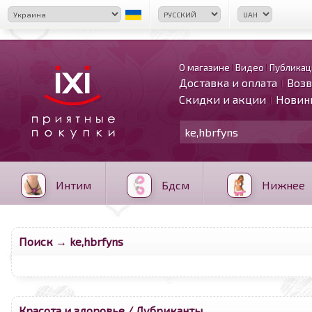
О магазине
Видео
Публикац
Доставка и оплата
Возв
Скидки и акции
Новин
Интим
Бдсм
Нижнее
Поиск → ke,hbrfyns
Красота и здоровье
/ Лубриканты