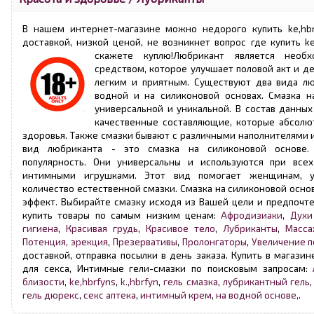
В нашем интернет-магазине можно недорого купить ke,hb
доставкой, низкой ценой, не возникнет вопрос где купить ke
скажете куплю!
Любрикант является необ
средством, которое улучшает половой акт и д
легким и приятным. Существуют два вида лю
водной и на силиконовой основах. Смазка н
универсальной и уникальной. В состав данных
качественные составляющие, которые абсолю
здоровья. Также смазки бывают с различными наполнителями 
вид любриканта - это смазка на силиконовой основе
популярность. Они универсальны и используются при все
интимными игрушками. Этот вид помогает женщинам, у
количество естественной смазки. Смазка на силиконовой осн
эффект. Выбирайте смазку исходя из Вашей цели и предпочте
купить товары по самым низким ценам:
Афродизиаки
,
Духи
гигиена
,
Красивая грудь
,
Красивое тело
,
Лубриканты
,
Масса
Потенция, эрекция
,
Презервативы
,
Пролонгаторы
,
Увеличение п
доставкой, отправка посылки в день заказа. Купить в магази
для секса, Интимные гели-смазки по поисковым запросам:
близости
,
ke,hbrfyns
,
k.,hbrfyn
,
гель смазка
,
лубрикантный гель
гель дюрекс
,
секс аптека
,
интимный крем
,
на водной основе,
.