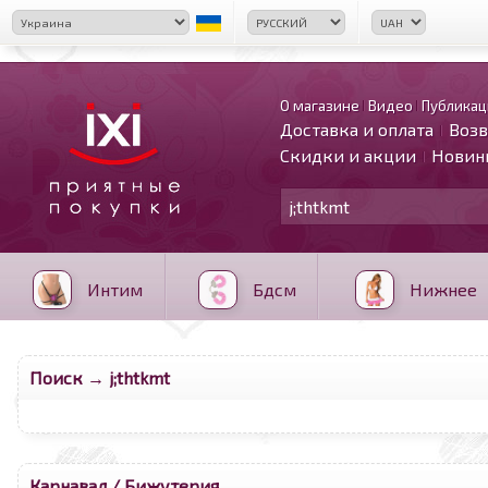
О магазине
Видео
Публикац
Доставка и оплата
Возв
Скидки и акции
Новин
Интим
Бдсм
Нижнее
Поиск → j;thtkmt
Карнавал
/ Бижутерия