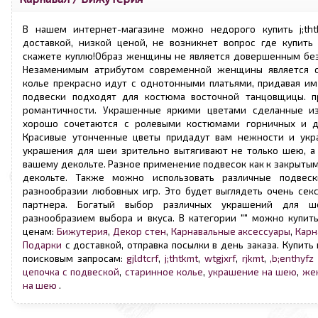
В нашем интернет-магазине можно недорого купить j;th
доставкой, низкой ценой, не возникнет вопрос где купить 
скажете куплю!Образ женщины не является довершенным без
Незаменимым атрибутом современной женщины является о
колье прекрасно идут с однотонными платьями, придавая им
подвески подходят для костюма восточной танцовщицы. 
романтичности. Украшенные яркими цветами сделанные из
хорошо сочетаются с ролевыми костюмами горничных и дл
Красивые утонченные цветы придадут вам нежности и укр
украшения для шеи зрительно вытягивают не только шею, а
вашему декольте. Разное применение подвесок как к закрыты
декольте. Также можно использовать различные подвес
разнообразии любовных игр. Это будет выглядеть очень сек
партнера. Богатый выбор различных украшений для ш
разнообразием выбора и вкуса. В категории "" можно купит
ценам:
Бижутерия
,
Декор стен
,
Карнавальные аксессуары
,
Карн
Подарки
с доставкой, отправка посылки в день заказа. Купить 
поисковым запросам:
gjldtcrf
,
j;thtkmt
,
wtgjxrf
,
rjkmt
,
,b;enthyfz 
цепочка с подвеской
,
старинное колье
,
украшение на шею
,
же
на шею
.