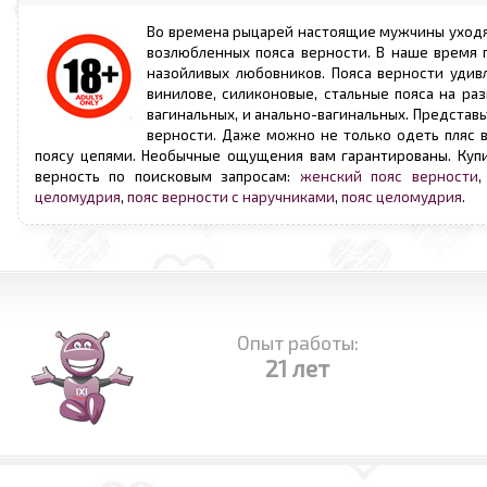
Во времена рыцарей настоящие мужчины уходя 
возлюбленных пояса верности. В наше время п
назойливых любовников. Пояса верности удив
винилове, силиконовые, стальные пояса на ра
вагинальных, и анально-вагинальных. Представ
верности. Даже можно не только одеть пляс в
поясу цепями. Необычные ощущения вам гарантированы. Купи
верность по поисковым запросам:
женский пояс верности
целомудрия
,
пояс верности с наручниками
,
пояс целомудрия
.
Опыт работы:
21 лет