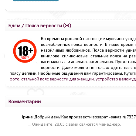
Бдсм
/
Пояса верности (Ж)
Во времена рыцарей настоящие мужчины уходя 
возлюбленных пояса верности. В наше время п
назойливых любовников. Пояса верности удив
винилове, силиконовые, стальные пояса на ра
вагинальных, и анально-вагинальных. Представ
верности. Даже можно не только одеть пляс в
поясу цепями. Необычные ощущения вам гарантированы. Купит
фото
,
стальной пояс верности для женщин
,
устройство целому
Комментарии
Ірина:
Добрый день!Как произвести возврат -заказ №73371 
→ Ожидайте, 28.05 с вами свяжется менеджер.