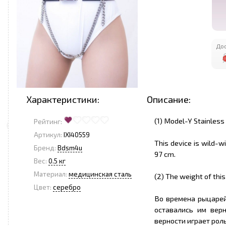
Дос
Характеристики:
Описание:
(1) Model-Y Stainless
Рейтинг:
Артикул:
IXI40559
This device is wild-w
Бренд:
Bdsm4u
97 cm.
Вес:
0.5 кг
Материал:
медицинская сталь
(2) The weight of thi
Цвет:
серебро
Во времена рыцаре
оставались им вер
верности играет рол