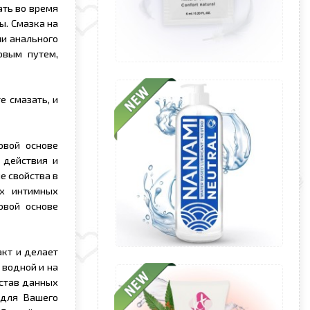
ать во время
ы. Смазка на
ли анального
овым путем,
е смазать, и
овой основе
 действия и
е свойства в
х интимных
овой основе
кт и делает
 водной и на
остав данных
 для Вашего