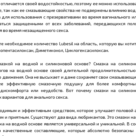
 отличается своей водостойкостью, поэтому ее можно использов
е, так как ее смазывающие свойства не подвержены влиянию вод
а для использования с презервативами во время вагинального и
ваться защищенными от всех заболеваний, передающихся пол
я во время незащищенного секса.
е необходимое количество Lubesil на область, которую вы хотит
лопентасилоксан, Диметиконол, Циклогексасилоксан.
азкой на водной и силиконовой основе? Смазка на силикон
логов на водной основе своей длительной продолжительностью
ю движения. Она не высыхает и даже сохраняет свои смазывающи
лее эффективную смазочную подушку для более комфортны
 дискомфорта или неудобств. Вот почему смазки на силикон
 вариантов для анального секса.
одимым и эффективным средством, которое улучшает половой а
м и приятным. Существуют два вида любрикантов. Это смазки на
ка на водной основе является универсальной и уникальной. В с
о качественные составляющие, которые абсолютно безопасны