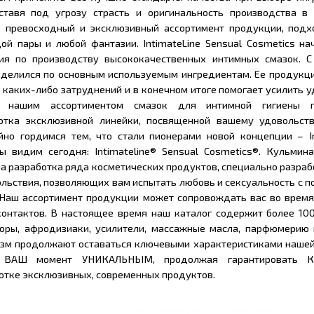
ставя под угрозу страсть и оригинальность производства в 
ь превосходный и эксклюзивный ассортимент продукции, под
ой пары и любой фантазии. IntimateLine Sensual Cosmetics на
ия по производству высококачественных интимных смазок. С
делился по основным используемым ингредиентам. Ее продукци
 каких-либо затруднений и в конечном итоге помогает усилить 
 нашим ассортиментом смазок для интимной гигиены п
отка эксклюзивной линейки, посвященной вашему удовольств
но гордимся тем, что стали пионерами новой концепции – Int
ы видим сегодня: Intimateline® Sensual Cosmetics®. Кульмин
а разработка ряда косметических продуктов, специально разра
ольствия, позволяющих вам испытать любовь и сексуальность с
Наш ассортимент продукции может сопровождать вас во время
онтактов. В настоящее время наш каталог содержит более 100
торы, афродизиаки, усилители, массажные масла, парфюмерию 
азм продолжают оставаться ключевыми характеристиками нашей
 ВАШ момент УНИКАЛЬНЫМ, продолжая гарантировать 
тке эксклюзивных, современных продуктов.