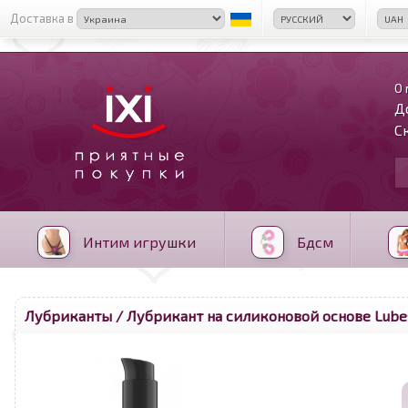
Доставка в
О 
Д
С
Интим игрушки
Бдсм
Лубриканты
/ Лубрикант на силиконовой основе Lubes
<
>