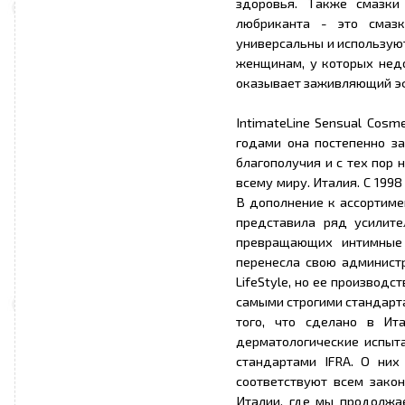
здоровья. Также смазки
любриканта - это смазк
универсальны и используют
женщинам, у которых недо
оказывает заживляющий эф
IntimateLine Sensual Cosm
годами она постепенно з
благополучия и с тех пор
всему миру. Италия. С 199
В дополнение к ассортиме
представила ряд усилите
превращающих интимные 
перенесла свою админист
LifeStyle, но ее производ
самыми строгими стандарта
того, что сделано в Ита
дерматологические испыта
стандартами IFRA. О них
соответствуют всем зако
Италии, где мы продолжа