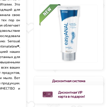
Италии. Это
ходящий для
чинала свою
 тех пор он
я облегчает
удовольствие
оследовала
ию: Sensual
imateline®,
ацией наших
ботанных для
 повышенными
 всех ваших
 продуктов,
и мыло. Вот
Дисконтная система
 продукции.
КАЧЕСТВО и
Дисконтная VIP
карта в подарок!