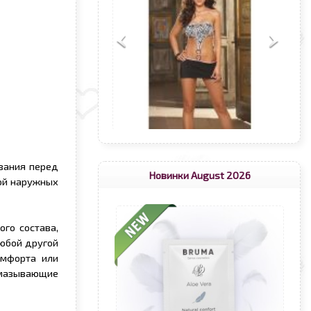
ования перед
Новинки August 2026
ой наружных
го состава,
юбой другой
омфорта или
смазывающие