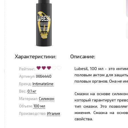
Характеристики:
Описание:
Lubesil, 100 мл - это инт
Рейтинг:
половым актом для защиты
Артикул:
IXI64440
половых органов. Она не им
Бренд:
Intimateline
Вес:
0.1 кг
Смазки на основе силикон
Материал:
Силикон
который гарантирует прев
тип смазки. Это позволя
Объем:
100 мл
жжения. Смазка на осно
Производство:
Италия
свойства.