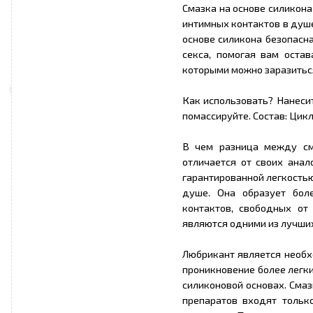
Смазка на основе силикона
интимных контактов в душ
основе силикона безопасн
секса, помогая вам оста
которыми можно заразитьс
Как использовать? Нанесит
помассируйте. Состав: Цик
В чем разница между см
отличается от своих ана
гарантированной легкость
душе. Она образует бо
контактов, свободных от
являются одними из лучших
Любрикант является необх
проникновение более легки
силиконовой основах. Смаз
препаратов входят тольк