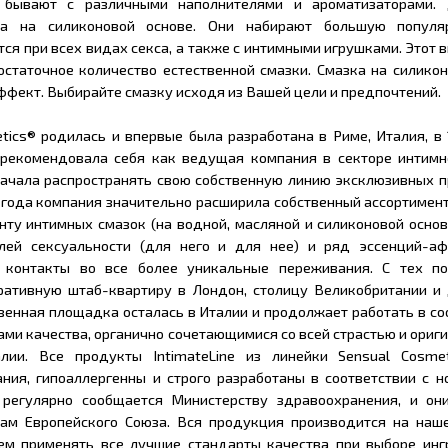
 бывают с различными наполнителями и ароматизаторами.
а на силиконовой основе. Они набирают большую популяр
ся при всех видах секса, а также с интимными игрушками. Этот 
статочное количество естественной смазки. Смазка на силикон
фект. Выбирайте смазку исходя из Вашей цели и предпочтений.
etics® родилась и впервые была разработана в Риме, Италия, в 
арекомендовала себя как ведущая компания в секторе интимн
 начала распространять свою собственную линию эксклюзивных 
8 года компания значительно расширила собственный ассортимен
нту интимных смазок (на водной, масляной и силиконовой осно
лей сексуальности (для него и для нее) и ряд эссенций-аф
контакты во все более уникальные переживания. С тех п
ративную штаб-квартиру в Лондон, столицу Великобритании и
ственная площадка осталась в Италии и продолжает работать в со
ми качества, органично сочетающимися со всей страстью и ориг
лии. Все продукты IntimateLine из линейки Sensual Cosme
ния, гипоаллергенны и строго разработаны в соответствии с н
 регулярно сообщается Министерству здравоохранения, и он
нам Европейского Союза. Вся продукция производится на наш
ем применять все лучшие стандарты качества при выборе инг