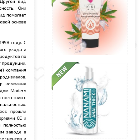
 Другой вид
ность. Они
вид помогает
овой основе
1998 году. С
ого ухода и
продуктов по
т продукции.
ве) компания
родизиаков,
ор компания
 дом Modern
ответствии с
инальностью.
tics прошли
ормами CE и
и полностью
ем заводе в
редиентов и