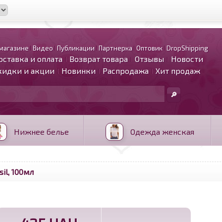
магазине
Видео
Публикации
Партнерка
Оптовик
DropShipping
оставка и оплата
Возврат товара
Отзывы
Новости
кидки и акции
Новинки
Распродажа
Хит продаж
Нижнее белье
Одежда женская
il, 100мл