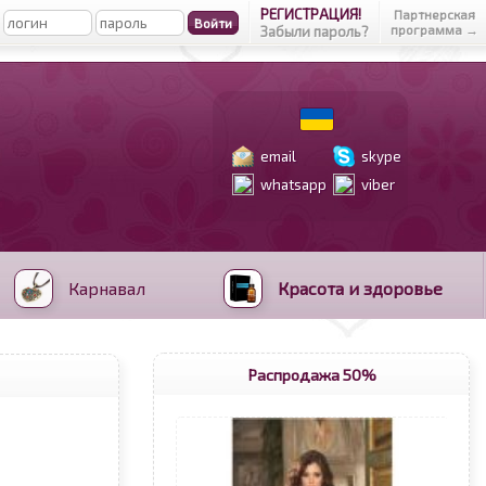
РЕГИСТРАЦИЯ!
Партнерская
программа →
Забыли пароль?
email
skype
whatsapp
viber
Карнавал
Красота и здоровье
Распродажа 50%