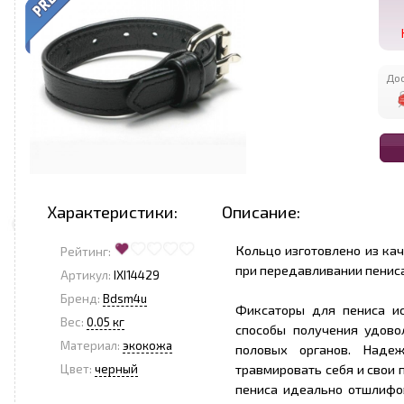
Дос
Характеристики:
Описание:
Кольцо изготовлено из ка
Рейтинг:
при передавливании пениса.
Артикул:
IXI14429
Бренд:
Bdsm4u
Фиксаторы для пениса ис
Вес:
0.05 кг
способы получения удово
Материал:
экокожа
половых органов. Наде
травмировать себя и свои
Цвет:
черный
пениса идеально отшлифо