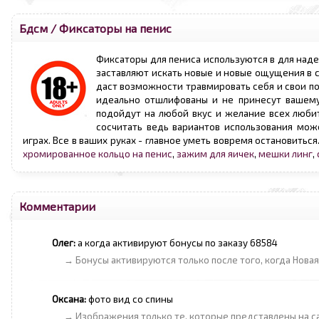
Бдсм
/
Фиксаторы на пенис
Фиксаторы для пениса используются в для наде
заставляют искать новые и новые ощущения в с
даст возможности травмировать себя и свои п
идеально отшлифованы и не принесут вашему
подойдут на любой вкус и желание всех любит
сосчитать ведь вариантов использования мож
играх. Все в ваших руках - главное уметь вовремя остановитьс
хромированное кольцо на пенис
,
зажим для яичек
,
мешки линг
,
Комментарии
Олег:
а когда активируют бонусы по заказу 68584
→ Бонусы активируются только после того, когда Новая
Оксана:
фото вид со спины
→ Изображения только те, которые представлены на с