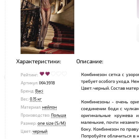
Характеристики:
Описание:
Комбинезон сетка с узоро
Рейтинг:
требует особого ухода. Не
Артикул:
IXI43918
Цвет: черный. Состав мате
Бренд:
Baci
<
>
Вес:
0.15 кг
Комбинезоны - очень ори
Материал:
нейлон
соединении боди с чулкам
оригинальные кружева и
Производство:
Польша
маленькие, почти незамет
Размер:
one size (S/M)
боку. Комбинезон по прав
Цвет:
черный
Попробуйте облачиться в н