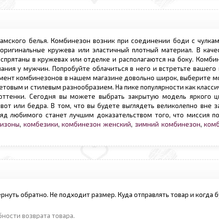
амского белья. Комбинезон возник при соединении боди с чулкам
оригинальные кружева или эластичный плотный материал. В каче
спрятаны в кружевах или отделке и располагаются на боку. Комби
ния у мужчин. Попробуйте облачиться в него и встретьте вашего 
ртимент комбинезонов в нашем магазине довольно широк, выберите м
товым и стилевым разнообразием. На пике популярности как класс
оттенки. Сегодня вы можете выбрать закрытую модель яркого цв
от или бедра. В том, что вы будете выглядеть великолепно вне з
ляд любимого станет лучшим доказательством того, что миссия п
изоны
,
комбезики
,
комбинезон женский
,
зимний комбинезон
,
комб
ернуть обратно. Не подходит размер. Куда отправлять товар и когда 
ности возврата товара.