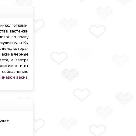
и/колготками.
стве застежки
незон по праву
мужчину, и Вы
одель, которая
ические черные
ета, а завтра
ависимости от
о соблазнению
инезон весна
,
будет