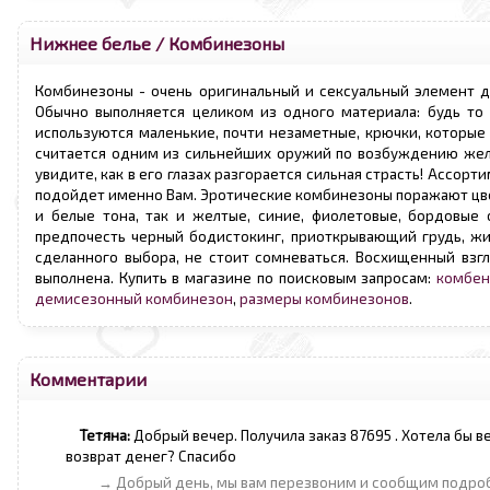
Нижнее белье
/
Комбинезоны
Комбинезоны - очень оригинальный и сексуальный элемент д
Обычно выполняется целиком из одного материала: будь то 
используются маленькие, почти незаметные, крючки, которые 
считается одним из сильнейших оружий по возбуждению жела
увидите, как в его глазах разгорается сильная страсть! Ассо
подойдет именно Вам. Эротические комбинезоны поражают цве
и белые тона, так и желтые, синие, фиолетовые, бордовые 
предпочесть черный бодистокинг, приоткрывающий грудь, жив
сделанного выбора, не стоит сомневаться. Восхищенный взг
выполнена. Купить в магазине по поисковым запросам:
комбен
демисезонный комбинезон
,
размеры комбинезонов
.
Комментарии
Тетяна:
Добрый вечер. Получила заказ 87695 . Хотела бы в
возврат денег? Спасибо
→ Добрый день, мы вам перезвоним и сообщим подроб