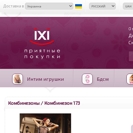
Доставка в
О 
Д
С
Интим игрушки
Бдсм
Комбинезоны
/ Комбинезон 173