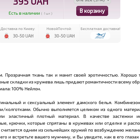
395 UAH
Есть в наличии
(~1 шт.)
Доставка по Киеву:
НовойПочтой:
Бесплатная доставка!
30-50 UAH
30-50 UAH
м. Прозрачная ткань так и манит своей эротичностью. Хорошо 
жные складки из кружева лишь придают романтичности всему обр
риала: 100% Нейлон.
гинальный и сексуальный элемент дамского белья. Комбинезон
и/колготками. Обычно выполняется целиком из одного материа
ли эластичный плотный материал. В качестве застежки и
ные, крючки, которые спрятаны в кружевах или отделке и расп
у считается одним из сильнейших оружий по возбуждению желан
его и встретьте вашего мужчину, и Вы увидите, как в его глазах