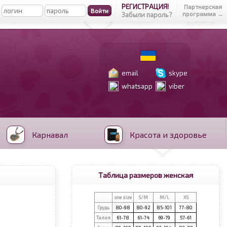
РЕГИСТРАЦИЯ!
Партнерская
программа →
Забыли пароль?
email
skype
whatsapp
viber
Карнавал
Красота и здоровье
Таблица размеров женская
one size
S/M
M/L
XS
Грудь
80-98
80-92
85-101
77-80
Талия
61-78
61-74
69-79
57-61