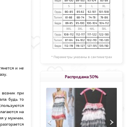
Бедра
89-100
89-100
95-104
83-89
S
М
L
XL
Грудь
80-85
85-92
92-101
101-108
Талия
61-68
68-74
74-79
79-86
Бедра
89-95
95-100
100-104
104-112
XXL
3XL
4XL
5XL
Грудь
108-112
112-117
117-122
122-130
Талия
87-94
94-102
102-110
110-120
Бедра
112-119
119-127
127-135
135-150
* Параметры указаны в сантиметрах
тянется и не
азу.
Распродажа 50%
 возник при
ла: будь то
спользуются
олагаются на
ия у мужчин.
 разгорается