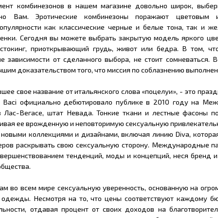
имент комбинезонов в нашем магазине довольно широк, выбер
но Вам. Эротические комбинезоны поражают цветовым 
опулярности как классические черные и белые тона, так и жел
енки. Сегодня вы можете выбрать закрытую модель яркого цвет
стокинг, приоткрывающий грудь, живот или бедра. В том, чт
е зависимости от сделанного выбора, не стоит сомневаться. 
чшим доказательством того, что миссия по соблазнению выполнен
ившее свое название от итальянского слова «поцелуи», - это праз
 Baci официально дебютировало публике в 2010 году на Ме
в Лас-Вегасе, штат Невада. Тонкие ткани и лестные фасоны п
вая ее врожденную и неповторимую сексуальную привлекательн
 новыми коллекциями и дизайнами, включая линию Diva, котора
еров раскрывать свою сексуальную сторону. Международные па
овершенствованием тенденций, моды и концепций, неся бренд 
общества.
ам во всем мире сексуальную уверенность, основанную на огро
одежды. Несмотря на то, что цены соответствуют каждому бю
льности, отдавая процент от своих доходов на благотворитель