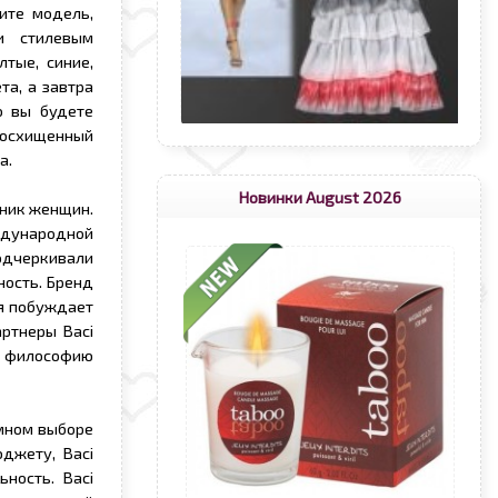
ите модель,
и стилевым
тые, синие,
а, а завтра
о вы будете
Восхищенный
а.
Новинки August 2026
дник женщин.
ждународной
одчеркивали
ость. Бренд
я побуждает
ртнеры Baci
и философию
мном выборе
джету, Baci
ность. Baci