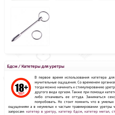
Бдсм
/
Катетеры для уретры
В первое время использования катетера дл
мучительные ощущения. Со временем организм 
тогда можно начинать к стимулированию уретр
другого вида оргазм. Также при помощи кате
либо откачивать ее оттуда. Заниматься се
попробовать. Но стоит помнить что в умелы
ощущениям а в неумелых к частым травмировании уретры чт
запросам:
катетер в уретру
,
катетер бдсм
,
катетер метал
,
с