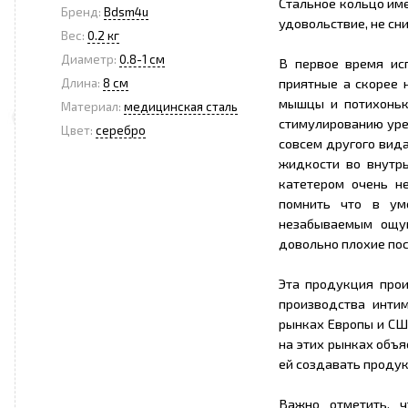
Стальное кольцо име
Бренд:
Bdsm4u
удовольствие, не сн
Вес:
0.2 кг
Диаметр:
0.8-1 см
В первое время ис
приятные а скорее 
Длина:
8 см
мышцы и потихоньк
Материал:
медицинская сталь
стимулированию уре
Цвет:
серебро
совсем другого вид
жидкости во внутрь
катетером очень н
помнить что в ум
незабываемым ощу
довольно плохие по
Эта продукция про
производства инти
рынках Европы и СШ
на этих рынках объ
ей создавать проду
Важно отметить, 