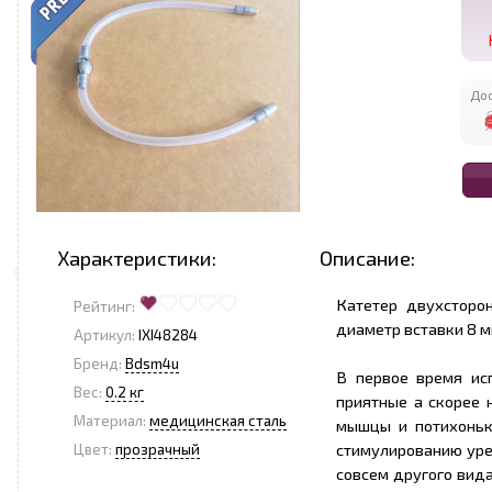
Дос
Характеристики:
Описание:
Катетер двухсторо
Рейтинг:
диаметр вставки 8 м
Артикул:
IXI48284
Бренд:
Bdsm4u
В первое время ис
Вес:
0.2 кг
приятные а скорее 
Материал:
медицинская сталь
мышцы и потихоньк
стимулированию уре
Цвет:
прозрачный
совсем другого вид