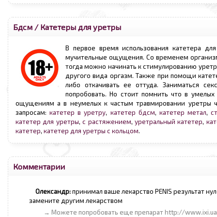
Бдсм
/
Катетеры для уретры
В первое время использования катетера дл
мучительные ощущения. Со временем организм 
тогда можно начинать к стимулированию уретр
другого вида оргазм. Также при помощи кате
либо откачивать ее оттуда. Заниматься се
попробовать. Но стоит помнить что в умелы
ощущениям а в неумелых к частым травмировании уретры чт
запросам:
катетер в уретру
,
катетер бдсм
,
катетер метал
,
с
катетер для уретры
,
с растяжением
,
уретральный катетер
,
кат
катетер
,
катетер для уретры с кольцом
.
Комментарии
Олександр:
принимал ваше лекарство PENIS результат ну
замените другим лекарством
→ Можете попробовать еще препарат http://www.ixi.u